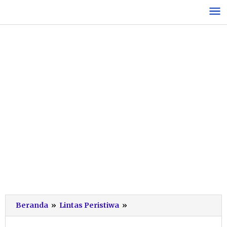
Lewati
ke
konten
Jika
Beranda
»
Lintas Peristiwa
»
Limbah
Masih