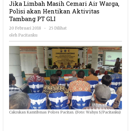
Jika Limbah Masih Cemari Air Warga,
Cemari
Polisi akan Hentikan Aktivitas
Air
Tambang PT GLI
Warga,
Polisi
oleh
20 Februari 2018
-
25 Dilihat
akan
Pacitanku
oleh
Pacitanku
Hentikan
Aktivitas
Tambang
PT
GLI
Cakrukan Kamtibmas Polres Pacitan. (Foto: Wahyu S/Pacitanku)