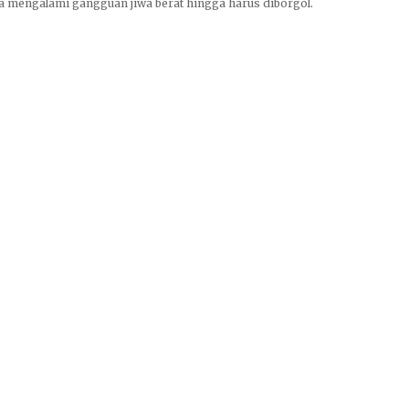
nya mengalami gangguan jiwa berat hingga harus diborgol.