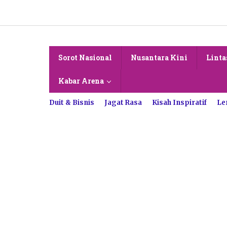
Lewati
ke
konten
Sorot Nasional
Nusantara Kini
Linta
Kabar Arena
Duit & Bisnis
Jagat Rasa
Kisah Inspiratif
Le