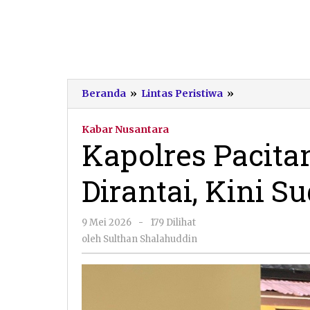
Kapolres
Beranda
»
Lintas Peristiwa
»
Pacitan:
Mas
Kabar Nusantara
Joko
Kapolres Pacita
yang
Dulu
Dirantai, Kini S
Dirantai,
Kini
Sudah
oleh
9 Mei 2026
-
179 Dilihat
Bisa
Sulthan
Bercanda
oleh
Sulthan Shalahuddin
Shalahuddin