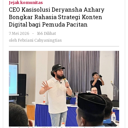
Jejak komunitas
Azhary
CEO Kasisolusi Deryansha Azhary
Bongkar
Bongkar Rahasia Strategi Konten
Rahasia
Digital bagi Pemuda Pacitan
Strategi
Konten
oleh
7 Mei 2026
-
166 Dilihat
Digital
Febriani
oleh
Febriani Cahyaningtias
bagi
Cahyaningtias
Pemuda
Pacitan