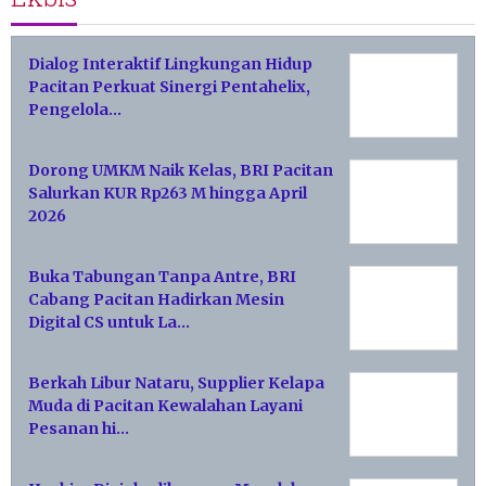
Dialog Interaktif Lingkungan Hidup
Pacitan Perkuat Sinergi Pentahelix,
Pengelola…
Dorong UMKM Naik Kelas, BRI Pacitan
Salurkan KUR Rp263 M hingga April
2026
Buka Tabungan Tanpa Antre, BRI
Cabang Pacitan Hadirkan Mesin
Digital CS untuk La…
Berkah Libur Nataru, Supplier Kelapa
Muda di Pacitan Kewalahan Layani
Pesanan hi…