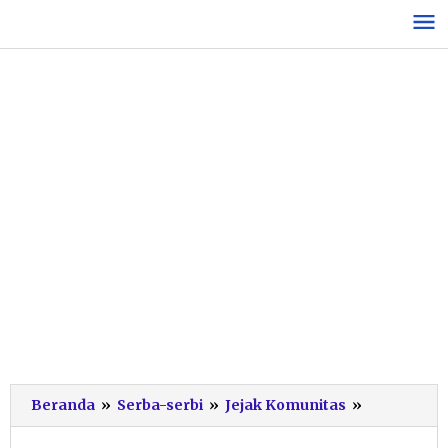
Lewati
ke
konten
CEO
Beranda
»
Serba-serbi
»
Jejak Komunitas
»
Kasisolusi
Deryansha