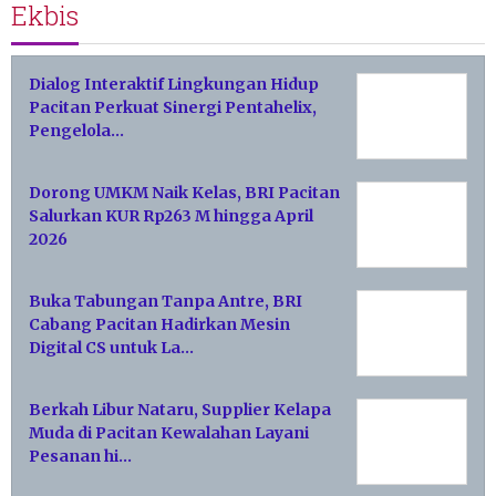
Ekbis
Dialog Interaktif Lingkungan Hidup
Pacitan Perkuat Sinergi Pentahelix,
Pengelola…
Dorong UMKM Naik Kelas, BRI Pacitan
Salurkan KUR Rp263 M hingga April
2026
Buka Tabungan Tanpa Antre, BRI
Cabang Pacitan Hadirkan Mesin
Digital CS untuk La…
Berkah Libur Nataru, Supplier Kelapa
Muda di Pacitan Kewalahan Layani
Pesanan hi…