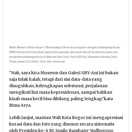
Wakil Menteri Dalam Negeri (Wamendagri) Bima Arya Sugiarto (tengah) didampingi Ketua
DPRD Pacitan Arif Setia Budi, jajaran Forkopimda, dan tokoh daerah berfoto bersama saat
melakukan kunjungan kerja di Museum dan Galeri Seni SBY-Ani, Kabupaten Pacitan, Jawa
Timur, Jumat (1/5/2026). (Foto: Dok. Istimewa)
“Nah, saya kira Museum dan Galeri SBY-Ani ini bukan
saja tidak kalah, tetapi dari sisi data-data yang
disuguhkan, kelengkapan substansi, perjalanan
mengikuti lini masa kepresidenan, sampai bahkan
kisah masa kecil bisa dibilang paling lengkap,”kata
Bima Arya.
Lebih lanjut, mantan Wali Kota Bogor ini mengapresiasi
kurasi data dan foto yang disusun secara sistematis
oleh Presiden ke-6 RI, Susilo Bambang Yudhoyono