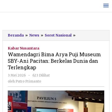
Lewati
ke
konten
Wamendagri
Beranda
»
News
»
Sorot Nasional
»
Bima
Arya
Kabar Nusantara
Puji
Wamendagri Bima Arya Puji Museum
Museum
SBY-Ani Pacitan: Berkelas Dunia dan
SBY-
Terlengkap
Ani
Pacitan:
oleh
3 Mei 2026
-
623 Dilihat
Berkelas
Putro
oleh
Putro Primanto
Dunia
Primanto
dan
Terlengkap