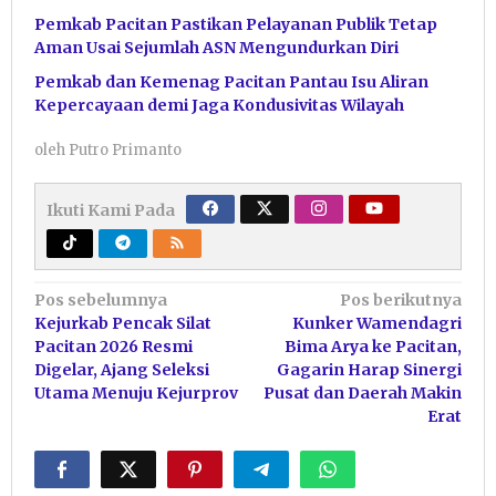
Pemkab Pacitan Pastikan Pelayanan Publik Tetap
Aman Usai Sejumlah ASN Mengundurkan Diri
Pemkab dan Kemenag Pacitan Pantau Isu Aliran
Kepercayaan demi Jaga Kondusivitas Wilayah
oleh
Putro Primanto
Ikuti Kami Pada
Navigasi
Pos sebelumnya
Pos berikutnya
Kejurkab Pencak Silat
Kunker Wamendagri
pos
Pacitan 2026 Resmi
Bima Arya ke Pacitan,
Digelar, Ajang Seleksi
Gagarin Harap Sinergi
Utama Menuju Kejurprov
Pusat dan Daerah Makin
Erat