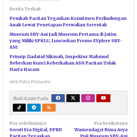
Berita Terkait
Pemkab Pacitan Tegaskan Komitmen Perlindungan
Anak Lewat Penetapan Perwalian Serentak
Museum SBY-Ani Jadi Museum Pertama di Jatim
yang Miliki SPKLU, Luncurkan Promo EVplore SBY-
ANI
Prinsip Ziadatul Nikmah, Inspektur Mahmud
Beberkan Kunci Keberkahan ASN Pacitan Tolak
Harta Haram
oleh
Putro Primanto
Ikuti Kami Pada
Navigasi
Pos sebelumnya
Pos berikutnya
Soroti Era Digital, DPRD
Wamendagri Bima Arya
pos
Pacitan Tegaskan
Puji Museum SBY-Ani