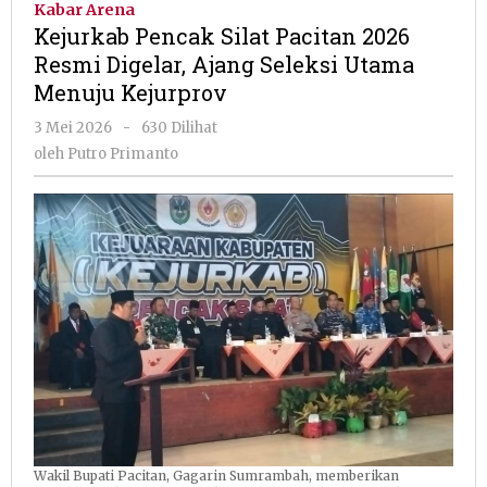
Kabar Arena
Pacitan
Kejurkab Pencak Silat Pacitan 2026
2026
Resmi Digelar, Ajang Seleksi Utama
Resmi
Menuju Kejurprov
Digelar,
Ajang
oleh
3 Mei 2026
-
630 Dilihat
Seleksi
Putro
oleh
Putro Primanto
Utama
Primanto
Menuju
Kejurprov
Wakil Bupati Pacitan, Gagarin Sumrambah, memberikan