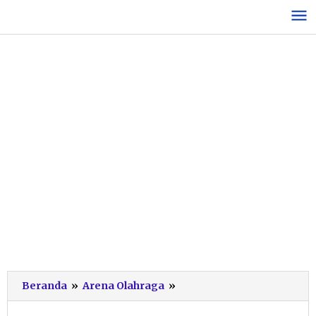
Lewati
ke
konten
Kejurkab
Beranda
»
Arena Olahraga
»
Pencak
Silat