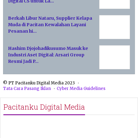
Digital CS untuk La…
Berkah Libur Nataru, Supplier Kelapa
Muda di Pacitan Kewalahan Layani
Pesanan hi…
Hashim Djojohadikusumo Masuk ke
Industri Aset Digital: Arsari Group
Resmi Jadi P…
© PT Pacitanku Digital Media 2023
Tata Cara Pasang Iklan
Cyber Media Guidelines
Pacitanku Digital Media