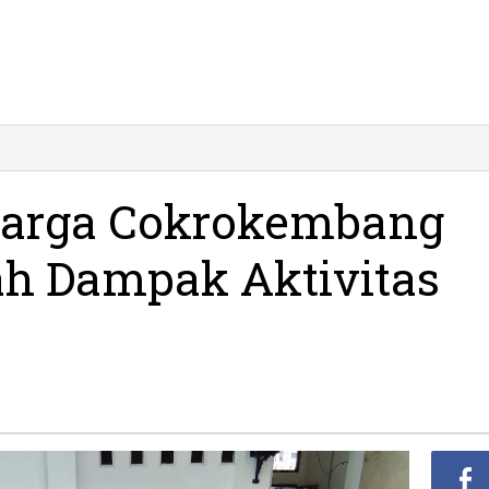
emui
pati,
arga
Warga Cokrokembang
okrokembang
eluhkan
h Dampak Aktivitas
imbah
ampak
tivitas
ertambangan