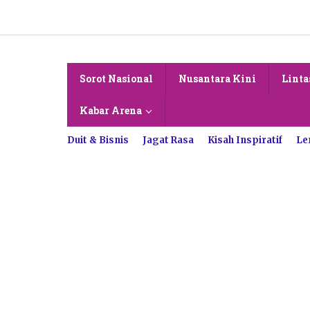
Lewati
ke
konten
Sorot Nasional
Nusantara Kini
Linta
Kabar Arena
Duit & Bisnis
Jagat Rasa
Kisah Inspiratif
Le