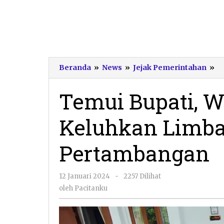
T
Beranda
»
News
»
Jejak Pemerintahan
»
Bu
W
Temui Bupati, 
C
K
Keluhkan Limba
L
D
Ak
Pertambangan
P
oleh
12 Januari 2024
-
2257 Dilihat
Pacitanku
oleh
Pacitanku