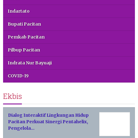
Indartato
Bupati Pacitan
Pemkab Pacitan
Pilbup Pacitan
Indrata Nur Bayuaji
COVID-19
Ekbis
Dialog Interaktif Lingkungan Hidup
Pacitan Perkuat Sinergi Pentahelix,
Pengelola…