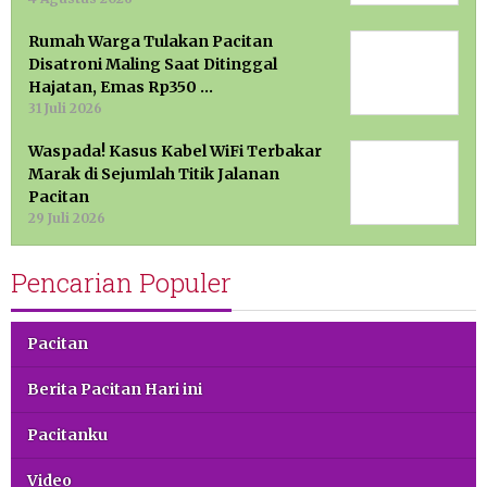
Rumah Warga Tulakan Pacitan
Disatroni Maling Saat Ditinggal
Hajatan, Emas Rp350 …
31 Juli 2026
Waspada! Kasus Kabel WiFi Terbakar
Marak di Sejumlah Titik Jalanan
Pacitan
29 Juli 2026
Pencarian Populer
Pacitan
Berita Pacitan Hari ini
Pacitanku
Video