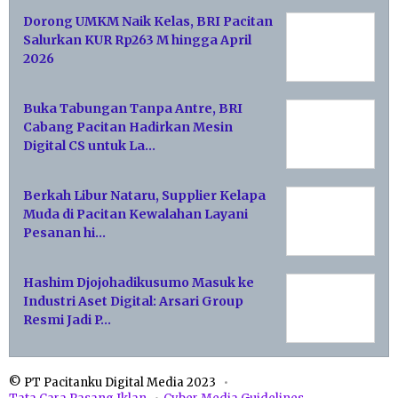
Dorong UMKM Naik Kelas, BRI Pacitan
Salurkan KUR Rp263 M hingga April
2026
Buka Tabungan Tanpa Antre, BRI
Cabang Pacitan Hadirkan Mesin
Digital CS untuk La…
Berkah Libur Nataru, Supplier Kelapa
Muda di Pacitan Kewalahan Layani
Pesanan hi…
Hashim Djojohadikusumo Masuk ke
Industri Aset Digital: Arsari Group
Resmi Jadi P…
© PT Pacitanku Digital Media 2023