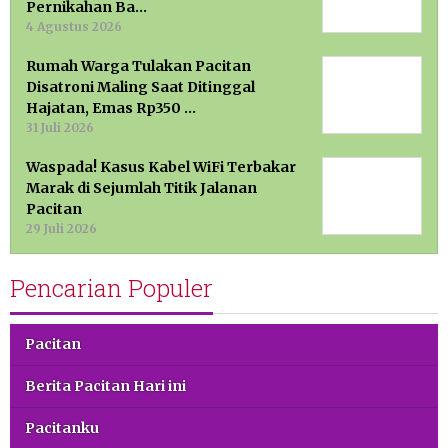
Pernikahan Ba…
4 Agustus 2026
Rumah Warga Tulakan Pacitan
Disatroni Maling Saat Ditinggal
Hajatan, Emas Rp350 …
31 Juli 2026
Waspada! Kasus Kabel WiFi Terbakar
Marak di Sejumlah Titik Jalanan
Pacitan
29 Juli 2026
Pencarian Populer
Pacitan
Berita Pacitan Hari ini
Pacitanku