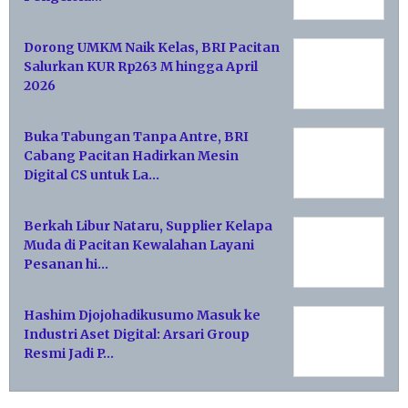
Dorong UMKM Naik Kelas, BRI Pacitan
Salurkan KUR Rp263 M hingga April
2026
Buka Tabungan Tanpa Antre, BRI
Cabang Pacitan Hadirkan Mesin
Digital CS untuk La…
Berkah Libur Nataru, Supplier Kelapa
Muda di Pacitan Kewalahan Layani
Pesanan hi…
Hashim Djojohadikusumo Masuk ke
Industri Aset Digital: Arsari Group
Resmi Jadi P…