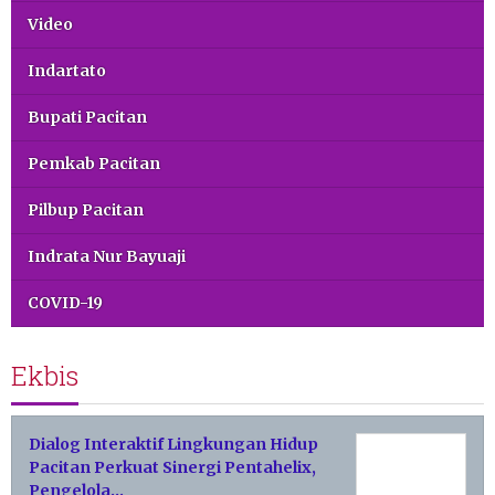
Video
Indartato
Bupati Pacitan
Pemkab Pacitan
Pilbup Pacitan
Indrata Nur Bayuaji
COVID-19
Ekbis
Dialog Interaktif Lingkungan Hidup
Pacitan Perkuat Sinergi Pentahelix,
Pengelola…