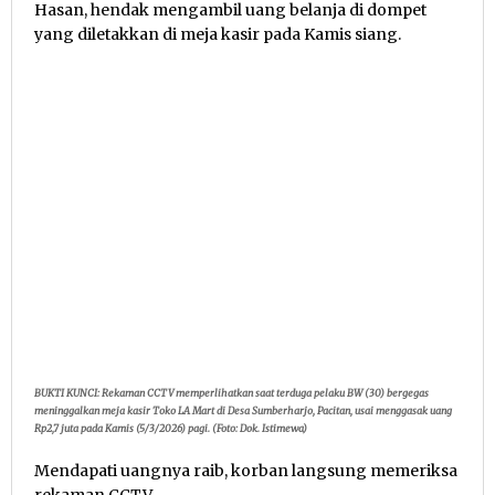
Hasan, hendak mengambil uang belanja di dompet
yang diletakkan di meja kasir pada Kamis siang.
BUKTI KUNCI: Rekaman CCTV memperlihatkan saat terduga pelaku BW (30) bergegas
meninggalkan meja kasir Toko LA Mart di Desa Sumberharjo, Pacitan, usai menggasak uang
Rp2,7 juta pada Kamis (5/3/2026) pagi. (Foto: Dok. Istimewa)
Mendapati uangnya raib, korban langsung memeriksa
rekaman CCTV.