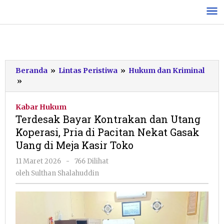
Lewati
ke
konten
Beranda
»
Lintas Peristiwa
»
Hukum dan Kriminal
Terdesak
»
Bayar
Kontrakan
Kabar Hukum
dan
Terdesak Bayar Kontrakan dan Utang
Utang
Koperasi, Pria di Pacitan Nekat Gasak
Koperasi,
Uang di Meja Kasir Toko
Pria
di
oleh
11 Maret 2026
-
766 Dilihat
Pacitan
Sulthan
oleh
Sulthan Shalahuddin
Nekat
Shalahuddin
Gasak
Uang
di
Meja