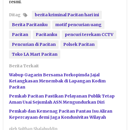
resmi.
Ditag
berita kriminal Pacitan hari ini
Berita Pacitanku
motif pencurian uang
Pacitan
Pacitanku
pencuri terekam CCTV
Pencurian di Pacitan
Polsek Pacitan
Toko LA Mart Pacitan
Berita Terkait
Wabup Gagarin Bersama Forkopimda Jajal
Ketangkasan Menembak di Lapangan Kodim
Pacitan
Pemkab Pacitan Pastikan Pelayanan Publik Tetap
Aman Usai Sejumlah ASN Mengundurkan Diri
Pemkab dan Kemenag Pacitan Pantau Isu Aliran
Kepercayaan demi Jaga Kondusivitas Wilayah
oleh
Sulthan Shalahuddin