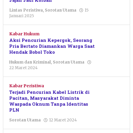
Jajan Jadi Korban
Lintas Peristiwa
,
Sorotan Utama
15
oleh
Januari 2025
Pacitanku
Kabar Hukum
Aksi Pencurian Kepergok, Seorang
Pria Bertato Diamankan Warga Saat
Hendak Bobol Toko
Hukum dan Kriminal
,
Sorotan Utama
oleh
22 Maret 2024
Sulthan
Shalahuddin
Kabar Peristiwa
Terjadi Pencurian Kabel Listrik di
Pacitan, Masyarakat Diminta
Waspada Oknum Tanpa Identitas
PLN
oleh
Sorotan Utama
12 Maret 2024
Sulthan
Shalahuddin