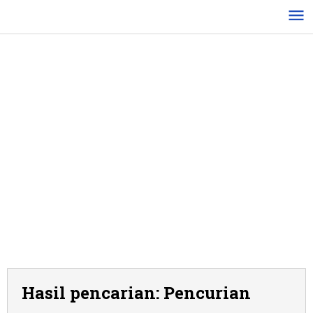
Lewati
ke
konten
Hasil pencarian: Pencurian