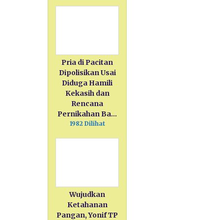
Pria di Pacitan
Dipolisikan Usai
Diduga Hamili
Kekasih dan
Rencana
Pernikahan Ba…
1982 Dilihat
Wujudkan
Ketahanan
Pangan, Yonif TP