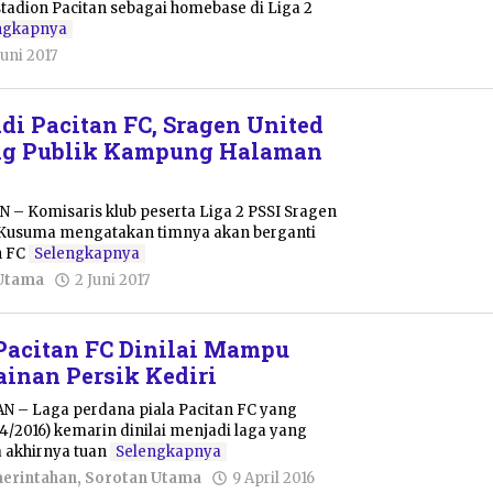
adion Pacitan sebagai homebase di Liga 2
ngkapnya
oleh
Juni 2017
Pacitanku
di Pacitan FC, Sragen United
ng Publik Kampung Halaman
 – Komisaris klub peserta Liga 2 PSSI Sragen
a Kusuma mengatakan timnya akan berganti
n FC
Selengkapnya
oleh
Utama
2 Juni 2017
Pacitanku
Pacitan FC Dinilai Mampu
inan Persik Kediri
AN – Laga perdana piala Pacitan FC yang
4/2016) kemarin dinilai menjadi laga yang
 akhirnya tuan
Selengkapnya
oleh
merintahan
,
Sorotan Utama
9 April 2016