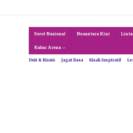
Lewati
ke
konten
Sorot Nasional
Nusantara Kini
Linta
Kabar Arena
Duit & Bisnis
Jagat Rasa
Kisah Inspiratif
Le