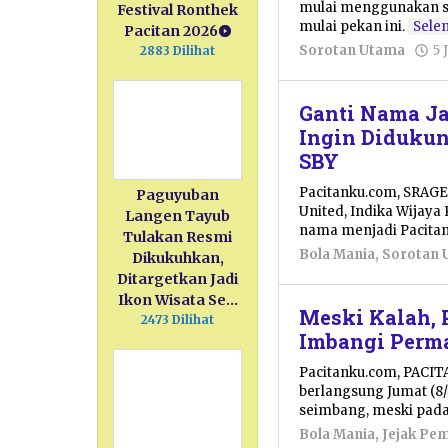
mulai menggunakan st
Festival Ronthek
mulai pekan ini.
Sele
Pacitan 2026
Sorotan Utama
5 
2883 Dilihat
Ganti Nama Ja
Ingin Diduku
SBY
Pacitanku.com, SRAGEN
Paguyuban
United, Indika Wijay
Langen Tayub
nama menjadi Pacita
Tulakan Resmi
Bola Mania
,
Sorotan 
Dikukuhkan,
Ditargetkan Jadi
Ikon Wisata Se…
Meski Kalah, 
2473 Dilihat
Imbangi Perma
Pacitanku.com, PACIT
berlangsung Jumat (8/
seimbang, meski pada
Bola Mania
,
Jejak Pe