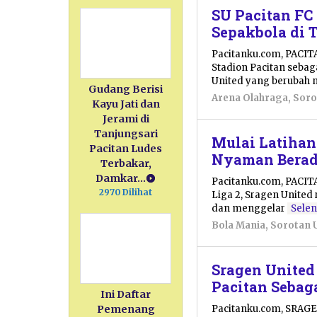
SU Pacitan F
Sepakbola di 
Pacitanku.com, PACIT
Stadion Pacitan sebag
United yang berubah
Gudang Berisi
Arena Olahraga
,
Soro
Kayu Jati dan
Jerami di
Tanjungsari
Mulai Latihan
Pacitan Ludes
Nyaman Berada
Terbakar,
Damkar…
Pacitanku.com, PACITA
2970 Dilihat
Liga 2, Sragen United 
dan menggelar
Sele
Bola Mania
,
Sorotan 
Sragen United
Pacitan Sebag
Ini Daftar
Pacitanku.com, SRAGEN
Pemenang