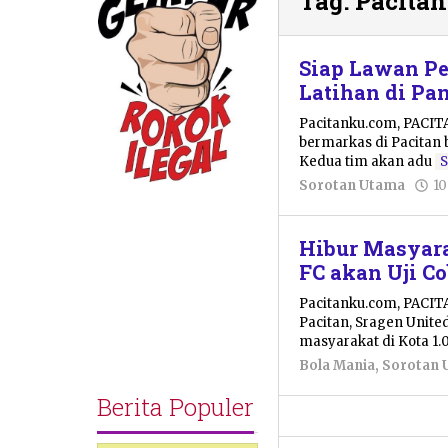
Tag:
Pacitan
Siap Lawan Per
Latihan di Pan
Pacitanku.com, PACITA
bermarkas di Pacitan 
Kedua tim akan adu
Sorotan Utama
10
Hibur Masyara
FC akan Uji C
Pacitanku.com, PACIT
Pacitan, Sragen Unit
masyarakat di Kota 1.
Bola Mania
,
Sorotan 
Berita Populer