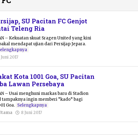
 FC
sijap, SU Pacitan FC Genjot
tai Teleng Ria
N – Kekuatan skuat Sragen United yang kini
bakal mendapat ujian dari Persijap Jepara.
Selengkapnya
oleh
 Juni 2017
Pacitanku
kat Kota 1001 Goa, SU Pacitan
oba Lawan Persebaya
AN – Usai menghuni markas baru di Stadion
ed tampaknya ingin memberi “kado” bagi
001 Goa.
Selengkapnya
oleh
Utama
8 Juni 2017
Pacitanku