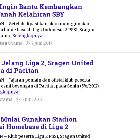
C Ingin Bantu Kembangkan
Tanah Kelahiran SBY
AN – Setelah dipastikan akan menggunakan
ai home base di Liga Indonesia 2 PSSI, Sragen
 nama
Selengkapnya
oleh
tan Utama
7 Juni 2017
Pacitanku
 Jelang Liga 2, Sragen United
 di Pacitan
N – Jajaran pemain dan ofisial klub peserta
resmi boyongan di Pacitan pada Senin (5/6/2017)
ngkapnya
oleh
Utama
6 Juni 2017
Pacitanku
 Mulai Gunakan Stadion
ai Homebase di Liga 2
 – Klub peserta Liga 2 PSSI, Sragen United