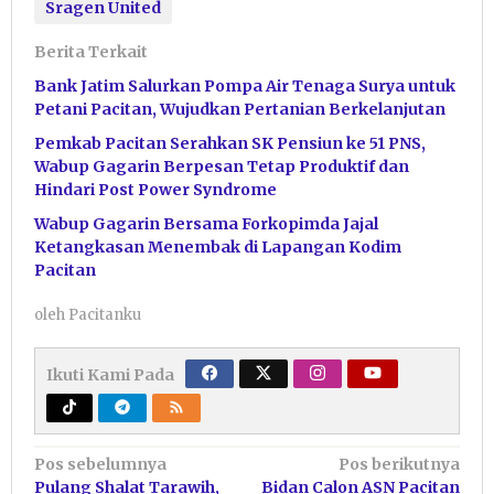
Sragen United
Berita Terkait
Bank Jatim Salurkan Pompa Air Tenaga Surya untuk
Petani Pacitan, Wujudkan Pertanian Berkelanjutan
Pemkab Pacitan Serahkan SK Pensiun ke 51 PNS,
Wabup Gagarin Berpesan Tetap Produktif dan
Hindari Post Power Syndrome
Wabup Gagarin Bersama Forkopimda Jajal
Ketangkasan Menembak di Lapangan Kodim
Pacitan
oleh
Pacitanku
Ikuti Kami Pada
Navigasi
Pos sebelumnya
Pos berikutnya
Pulang Shalat Tarawih,
Bidan Calon ASN Pacitan