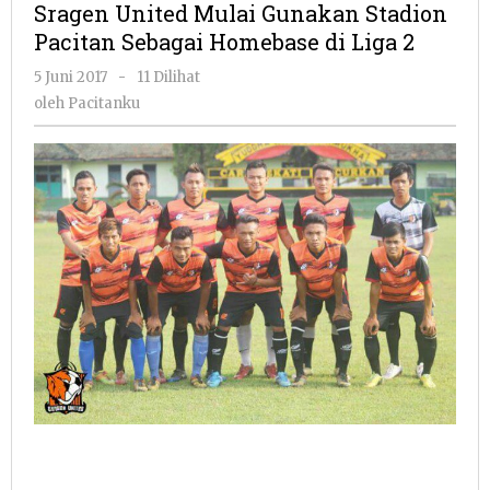
Sragen United Mulai Gunakan Stadion
Gunakan
Pacitan Sebagai Homebase di Liga 2
Stadion
Pacitan
oleh
5 Juni 2017
-
11 Dilihat
Sebagai
Pacitanku
oleh
Pacitanku
Homebase
di
Liga
2