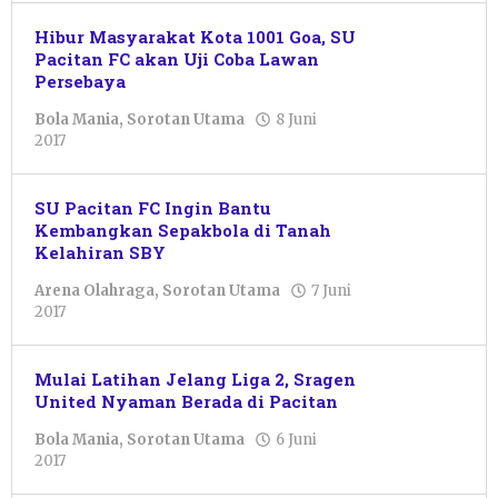
Hibur Masyarakat Kota 1001 Goa, SU
Pacitan FC akan Uji Coba Lawan
Persebaya
Bola Mania
,
Sorotan Utama
8 Juni
oleh
2017
Pacitanku
SU Pacitan FC Ingin Bantu
Kembangkan Sepakbola di Tanah
Kelahiran SBY
Arena Olahraga
,
Sorotan Utama
7 Juni
oleh
2017
Pacitanku
Mulai Latihan Jelang Liga 2, Sragen
United Nyaman Berada di Pacitan
Bola Mania
,
Sorotan Utama
6 Juni
oleh
2017
Pacitanku