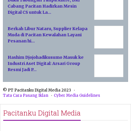
Buka Tabungan Tanpa Antre, BRI
Cabang Pacitan Hadirkan Mesin
Digital CS untuk La…
Berkah Libur Nataru, Supplier Kelapa
Muda di Pacitan Kewalahan Layani
Pesanan hi…
Hashim Djojohadikusumo Masuk ke
Industri Aset Digital: Arsari Group
Resmi Jadi P…
© PT Pacitanku Digital Media 2023
Tata Cara Pasang Iklan
Cyber Media Guidelines
Pacitanku Digital Media