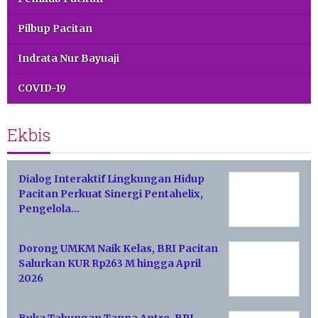
Pilbup Pacitan
Indrata Nur Bayuaji
COVID-19
Ekbis
Dialog Interaktif Lingkungan Hidup
Pacitan Perkuat Sinergi Pentahelix,
Pengelola…
Dorong UMKM Naik Kelas, BRI Pacitan
Salurkan KUR Rp263 M hingga April
2026