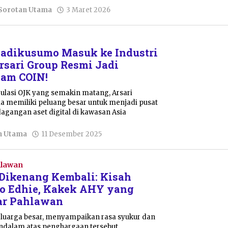
oleh
Sorotan Utama
3 Maret 2026
Pacitanku
hadikusumo Masuk ke Industri
Arsari Group Resmi Jadi
am COIN!
lasi OJK yang semakin matang, Arsari
memiliki peluang besar untuk menjadi pusat
dagangan aset digital di kawasan Asia
oleh
n Utama
11 Desember 2025
Dwi
Purnawan
hlawan
i Dikenang Kembali: Kisah
wo Edhie, Kakek AHY yang
ar Pahlawan
eluarga besar, menyampaikan rasa syukur dan
dalam atas penghargaan tersebut.