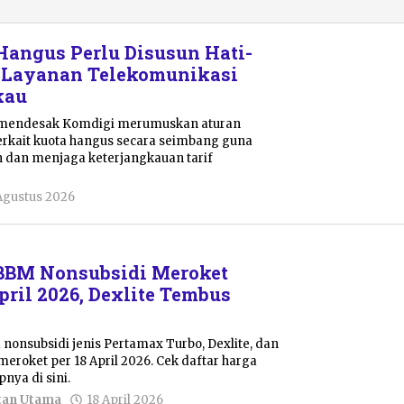
Hangus Perlu Disusun Hati-
n Layanan Telekomunikasi
kau
s mendesak Komdigi merumuskan aturan
erkait kuota hangus secara seimbang guna
dan menjaga keterjangkauan tarif
oleh
Agustus 2026
Pacitanku
 BBM Nonsubsidi Meroket
pril 2026, Dexlite Tembus
onsubsidi jenis Pertamax Turbo, Dexlite, dan
eroket per 18 April 2026. Cek daftar harga
nya di sini.
oleh
tan Utama
18 April 2026