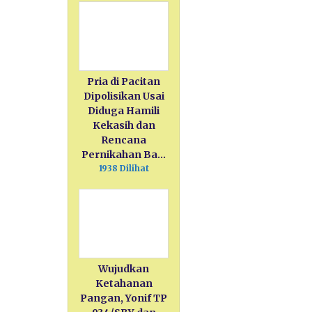
Pria di Pacitan
Dipolisikan Usai
Diduga Hamili
Kekasih dan
Rencana
Pernikahan Ba…
1938 Dilihat
Wujudkan
Ketahanan
Pangan, Yonif TP