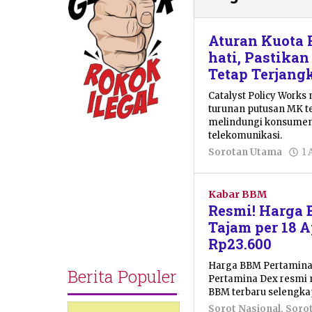
Aturan Kuota 
hati, Pastika
Tetap Terjang
Catalyst Policy Work
turunan putusan MK t
melindungi konsumen 
telekomunikasi.
Sorotan Utama
1 
Kabar BBM
Resmi! Harga
Tajam per 18 A
Rp23.600
Harga BBM Pertamina n
Berita Populer
Pertamina Dex resmi m
BBM terbaru selengkap
Sorot Nasional
,
Soro