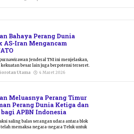
Putro
Primanto
an Bahaya Perang Dunia
ik AS-Iran Mengancam
NATO
urnawirawan Jenderal TNI ini menjelaskan,
 kekuatan besar lain juga berpotensi terseret.
oleh
Sorotan Utama
4 Maret 2026
Pacitanku
kan Meluasnya Perang Timur
man Perang Dunia Ketiga dan
 bagi APBN Indonesia
ksi saling balas serangan udara antara blok
ni telah memaksa negara-negara Teluk untuk