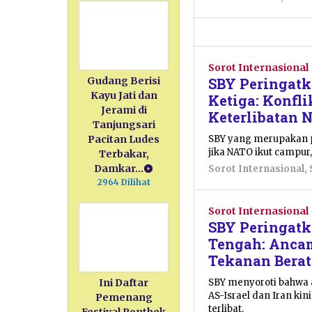
Sorot Internasional
SBY Peringatk
Gudang Berisi
Kayu Jati dan
Ketiga: Konfl
Jerami di
Keterlibatan 
Tanjungsari
SBY yang merupakan p
Pacitan Ludes
jika NATO ikut campur,
Terbakar,
Damkar…
Sorot Internasional
,
2964 Dilihat
Sorot Internasional
SBY Peringat
Tengah: Anca
Tekanan Berat
SBY menyoroti bahwa a
Ini Daftar
AS-Israel dan Iran ki
Pemenang
terlibat.