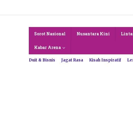
Lewati
ke
konten
Sorot Nasional
Nusantara Kini
Linta
Kabar Arena
Duit & Bisnis
Jagat Rasa
Kisah Inspiratif
Le