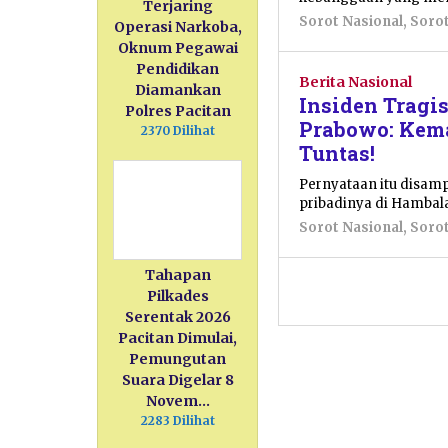
Terjaring
Sorot Nasional
,
Soro
Operasi Narkoba,
Oknum Pegawai
Pendidikan
Berita Nasional
Diamankan
Insiden Tragi
Polres Pacitan
Prabowo: Kema
2370 Dilihat
Tuntas!
Pernyataan itu disam
pribadinya di Hambala
Sorot Nasional
,
Soro
Tahapan
Pilkades
Serentak 2026
Pacitan Dimulai,
Pemungutan
Suara Digelar 8
Novem…
2283 Dilihat