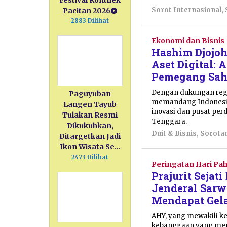
Festival Ronthek
Sorot Internasional
,
Pacitan 2026
2883 Dilihat
Ekonomi dan Bisnis
Hashim Djojo
Aset Digital: 
Pemegang Sah
Dengan dukungan regu
Paguyuban
memandang Indonesia 
Langen Tayub
inovasi dan pusat per
Tulakan Resmi
Tenggara.
Dikukuhkan,
Duit & Bisnis
,
Sorota
Ditargetkan Jadi
Ikon Wisata Se…
2473 Dilihat
Peringatan Hari Pa
Prajurit Sejat
Jenderal Sar
Mendapat Gel
AHY, yang mewakili k
kebanggaan yang men