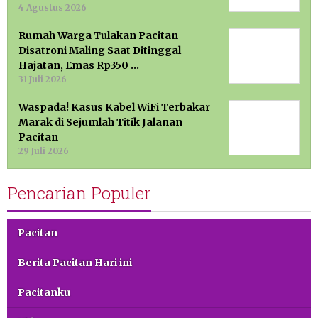
4 Agustus 2026
Rumah Warga Tulakan Pacitan
Disatroni Maling Saat Ditinggal
Hajatan, Emas Rp350 …
31 Juli 2026
Waspada! Kasus Kabel WiFi Terbakar
Marak di Sejumlah Titik Jalanan
Pacitan
29 Juli 2026
Pencarian Populer
Pacitan
Berita Pacitan Hari ini
Pacitanku