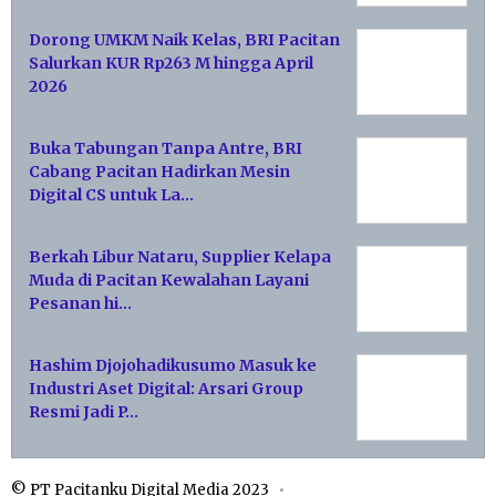
Dorong UMKM Naik Kelas, BRI Pacitan
Salurkan KUR Rp263 M hingga April
2026
Buka Tabungan Tanpa Antre, BRI
Cabang Pacitan Hadirkan Mesin
Digital CS untuk La…
Berkah Libur Nataru, Supplier Kelapa
Muda di Pacitan Kewalahan Layani
Pesanan hi…
Hashim Djojohadikusumo Masuk ke
Industri Aset Digital: Arsari Group
Resmi Jadi P…
© PT Pacitanku Digital Media 2023