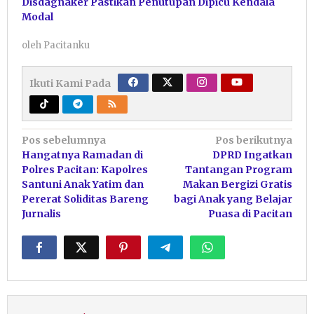
Disdagnaker Pastikan Penutupan Dipicu Kendala
Modal
oleh
Pacitanku
Ikuti Kami Pada
Navigasi
Pos sebelumnya
Pos berikutnya
Hangatnya Ramadan di
DPRD Ingatkan
pos
Polres Pacitan: Kapolres
Tantangan Program
Santuni Anak Yatim dan
Makan Bergizi Gratis
Pererat Soliditas Bareng
bagi Anak yang Belajar
Jurnalis
Puasa di Pacitan