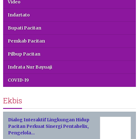
Video
Indartato
Bupati Pacitan
Pemkab Pacitan
Pilbup Pacitan
Indrata Nur Bayuaji
COVID-19
Ekbis
Dialog Interaktif Lingkungan Hidup
Pacitan Perkuat Sinergi Pentahelix,
Pengelola…