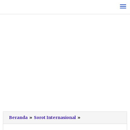
Lewati
ke
konten
SBY
Beranda
»
Sorot Internasional
»
Peringatkan
Meluasnya