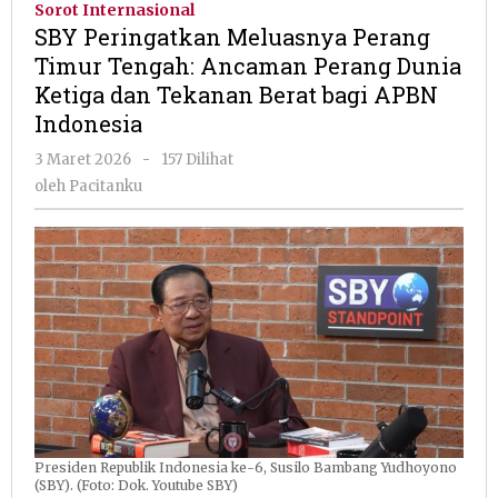
Sorot Internasional
Perang
SBY Peringatkan Meluasnya Perang
Timur
Timur Tengah: Ancaman Perang Dunia
Tengah:
Ketiga dan Tekanan Berat bagi APBN
Ancaman
Perang
Indonesia
Dunia
oleh
3 Maret 2026
-
157 Dilihat
Ketiga
Pacitanku
dan
oleh
Pacitanku
Tekanan
Berat
bagi
APBN
Indonesia
Presiden Republik Indonesia ke-6, Susilo Bambang Yudhoyono
(SBY). (Foto: Dok. Youtube SBY)