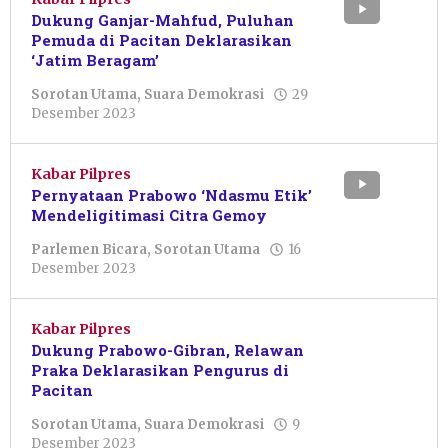
Dukung Ganjar-Mahfud, Puluhan
Pemuda di Pacitan Deklarasikan
‘Jatim Beragam’
Sorotan Utama
,
Suara Demokrasi
29
oleh
Desember 2023
Sulthan
Shalahuddin
Kabar Pilpres
Pernyataan Prabowo ‘Ndasmu Etik’
Mendeligitimasi Citra Gemoy
Parlemen Bicara
,
Sorotan Utama
16
oleh
Desember 2023
Pacitanku
Kabar Pilpres
Dukung Prabowo-Gibran, Relawan
Praka Deklarasikan Pengurus di
Pacitan
Sorotan Utama
,
Suara Demokrasi
9
oleh
Desember 2023