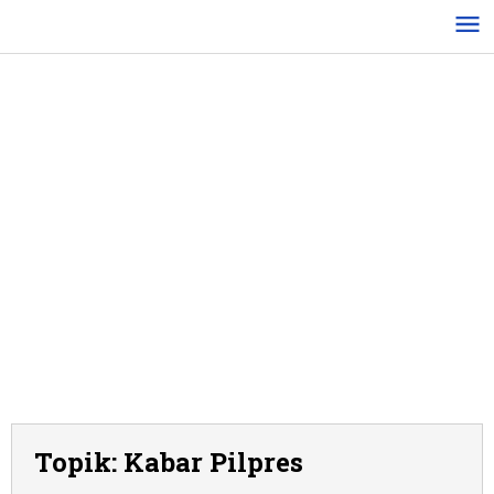
Lewati
ke
konten
Topik:
Kabar Pilpres