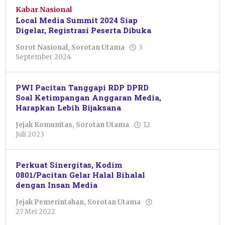
Kabar Nasional
Local Media Summit 2024 Siap
Digelar, Registrasi Peserta Dibuka
Sorot Nasional
,
Sorotan Utama
3
oleh
September 2024
Dwi
Purnawan
PWI Pacitan Tanggapi RDP DPRD
Soal Ketimpangan Anggaran Media,
Harapkan Lebih Bijaksana
Jejak Komunitas
,
Sorotan Utama
12
oleh
Juli 2023
Pacitanku
Perkuat Sinergitas, Kodim
0801/Pacitan Gelar Halal Bihalal
dengan Insan Media
Jejak Pemerintahan
,
Sorotan Utama
oleh
27 Mei 2022
Putro