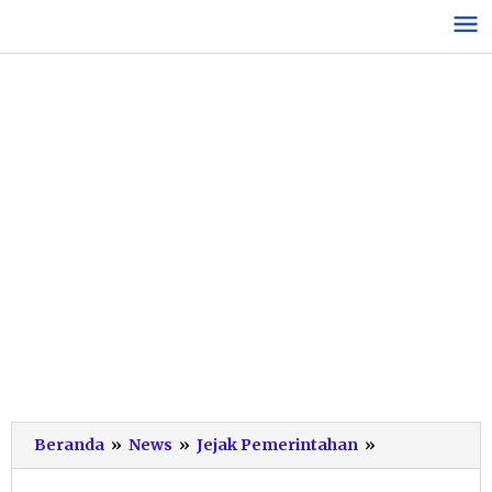
Lewati
ke
konten
Perkuat
Beranda
»
News
»
Jejak Pemerintahan
»
Sinergitas,
Kodim