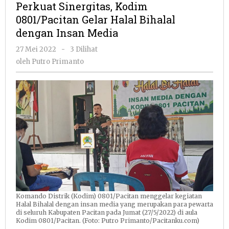
Perkuat Sinergitas, Kodim
0801/Pacitan
0801/Pacitan Gelar Halal Bihalal
Gelar
dengan Insan Media
Halal
Bihalal
oleh
27 Mei 2022
-
3 Dilihat
dengan
Putro
oleh
Putro Primanto
Insan
Primanto
Media
Komando Distrik (Kodim) 0801/Pacitan menggelar kegiatan
Halal Bihalal dengan insan media yang merupakan para pewarta
di seluruh Kabupaten Pacitan pada Jumat (27/5/2022) di aula
Kodim 0801/Pacitan. (Foto: Putro Primanto/Pacitanku.com)