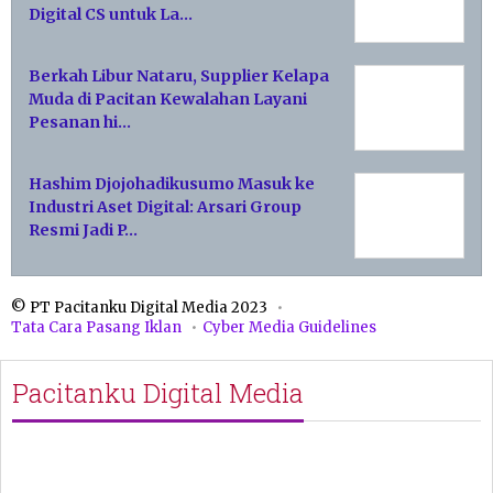
Digital CS untuk La…
Berkah Libur Nataru, Supplier Kelapa
Muda di Pacitan Kewalahan Layani
Pesanan hi…
Hashim Djojohadikusumo Masuk ke
Industri Aset Digital: Arsari Group
Resmi Jadi P…
© PT Pacitanku Digital Media 2023
Tata Cara Pasang Iklan
Cyber Media Guidelines
Pacitanku Digital Media