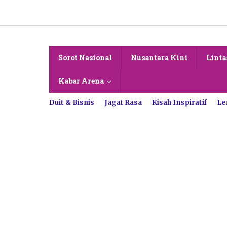
Lewati
ke
konten
Sorot Nasional
Nusantara Kini
Linta
Kabar Arena
Duit & Bisnis
Jagat Rasa
Kisah Inspiratif
Le