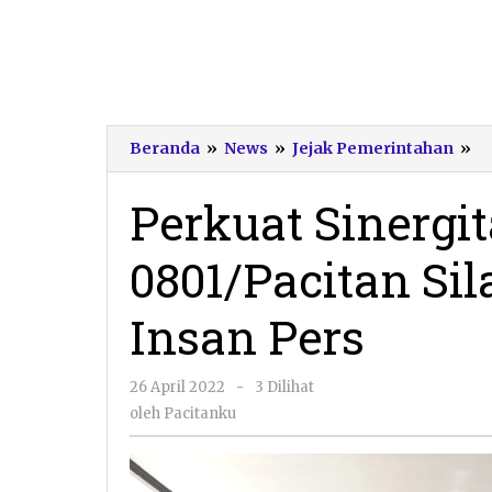
Pe
Beranda
»
News
»
Jejak Pemerintahan
»
Si
D
Perkuat Sinergi
08
Si
0801/Pacitan Si
d
I
Pe
Insan Pers
oleh
26 April 2022
-
3 Dilihat
Pacitanku
oleh
Pacitanku