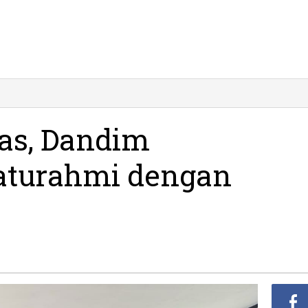
rkuat
nergitas,
andim
tas, Dandim
01/Pacitan
laturahmi
laturahmi dengan
engan
nsan
rs