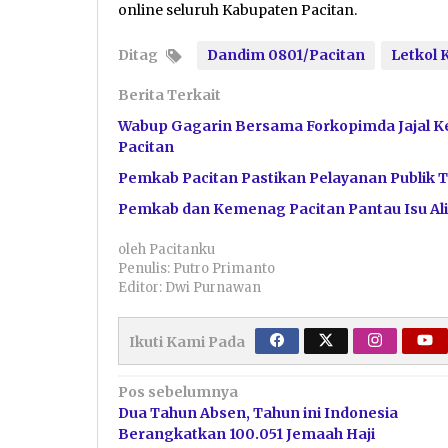
online seluruh Kabupaten Pacitan.
Ditag
Dandim 0801/Pacitan
Letkol 
Berita Terkait
Wabup Gagarin Bersama Forkopimda Jajal 
Pacitan
Pemkab Pacitan Pastikan Pelayanan Publik 
Pemkab dan Kemenag Pacitan Pantau Isu Ali
oleh
Pacitanku
Penulis: Putro Primanto
Editor: Dwi Purnawan
Ikuti Kami Pada
Navigasi
Pos sebelumnya
Dua Tahun Absen, Tahun ini Indonesia
pos
Berangkatkan 100.051 Jemaah Haji