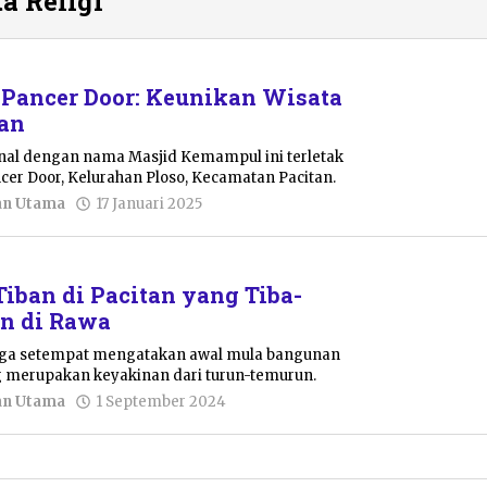
a Religi
Pancer Door: Keunikan Wisata
tan
enal dengan nama Masjid Kemampul ini terletak
cer Door, Kelurahan Ploso, Kecamatan Pacitan.
oleh
an Utama
17 Januari 2025
Pacitanku
Tiban di Pacitan yang Tiba-
n di Rawa
arga setempat mengatakan awal mula bangunan
ng merupakan keyakinan dari turun-temurun.
oleh
an Utama
1 September 2024
Resi
Wulandari