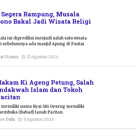
Segera Rampung, Musala
ono Bakal Jadi Wisata Religi
la ini diprediksi menjadi salah satu wisata
elah sebelumnya ada masjid Apung di Pantai
oleh
an Utama
11 Agustus 2024
Pacitanku
Makam Ki Ageng Petung, Salah
endakwah Islam dan Tokoh
acitan
 memiliki nama Kyai Siti Geseng memiliki
membuka (Babad) tanah Pacitan.
oleh
o Dulu
9 Agustus 2024
Resi
Wulandari