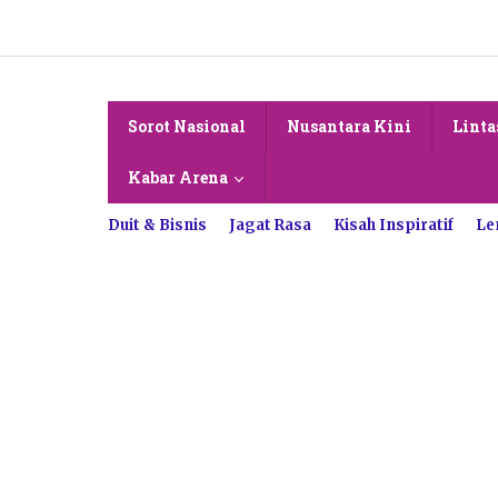
Lewati
ke
konten
Sorot Nasional
Nusantara Kini
Linta
Kabar Arena
Duit & Bisnis
Jagat Rasa
Kisah Inspiratif
Le