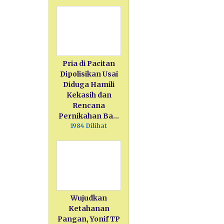
Pria di Pacitan
Dipolisikan Usai
Diduga Hamili
Kekasih dan
Rencana
Pernikahan Ba…
1984 Dilihat
Wujudkan
Ketahanan
Pangan, Yonif TP