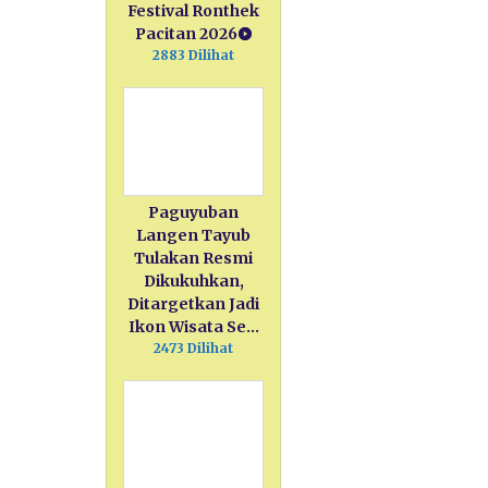
Festival Ronthek
Pacitan 2026
2883 Dilihat
Paguyuban
Langen Tayub
Tulakan Resmi
Dikukuhkan,
Ditargetkan Jadi
Ikon Wisata Se…
2473 Dilihat