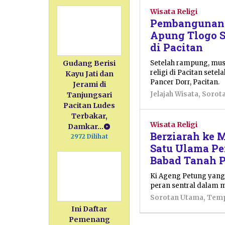
Wisata Religi
Pembangunan 
Apung Tlogo S
di Pacitan
Setelah rampung, musa
Gudang Berisi
religi di Pacitan set
Kayu Jati dan
Pancer Dorr, Pacitan.
Jerami di
Jelajah Wisata
,
Sorot
Tanjungsari
Pacitan Ludes
Terbakar,
Wisata Religi
Damkar…
Berziarah ke 
2972 Dilihat
Satu Ulama P
Babad Tanah P
Ki Ageng Petung yang
peran sentral dalam 
Sorotan Utama
,
Temp
Ini Daftar
Pemenang