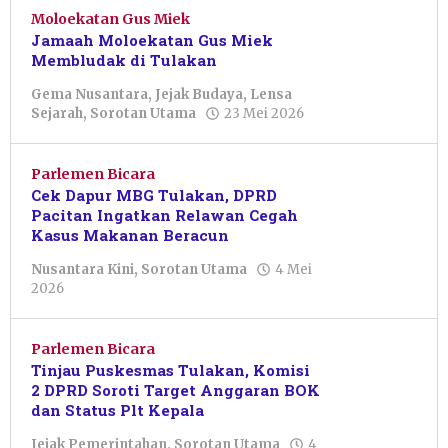
Moloekatan Gus Miek
Jamaah Moloekatan Gus Miek
Membludak di Tulakan
Gema Nusantara
,
Jejak Budaya
,
Lensa
oleh
Sejarah
,
Sorotan Utama
23 Mei 2026
Sulthan
Shalahuddin
Parlemen Bicara
Cek Dapur MBG Tulakan, DPRD
Pacitan Ingatkan Relawan Cegah
Kasus Makanan Beracun
Nusantara Kini
,
Sorotan Utama
4 Mei
oleh
2026
Febriani
Cahyaningtias
Parlemen Bicara
Tinjau Puskesmas Tulakan, Komisi
2 DPRD Soroti Target Anggaran BOK
dan Status Plt Kepala
Jejak Pemerintahan
,
Sorotan Utama
4