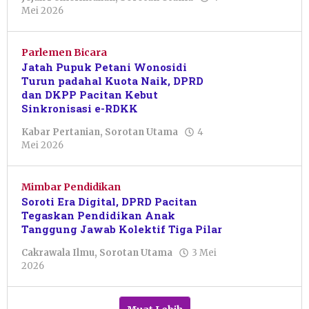
oleh
Mei 2026
Febriani
Cahyaningtias
Parlemen Bicara
Jatah Pupuk Petani Wonosidi
Turun padahal Kuota Naik, DPRD
dan DKPP Pacitan Kebut
Sinkronisasi e-RDKK
Kabar Pertanian
,
Sorotan Utama
4
oleh
Mei 2026
Febriani
Cahyaningtias
Mimbar Pendidikan
Soroti Era Digital, DPRD Pacitan
Tegaskan Pendidikan Anak
Tanggung Jawab Kolektif Tiga Pilar
Cakrawala Ilmu
,
Sorotan Utama
3 Mei
oleh
2026
Febriani
Cahyaningtias