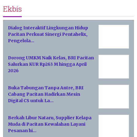
Ekbis
Dialog Interaktif Lingkungan Hidup
Pacitan Perkuat Sinergi Pentahelix,
Pengelola…
Dorong UMKM Naik Kelas, BRI Pacitan
Salurkan KUR Rp263 M hingga April
2026
Buka Tabungan Tanpa Antre, BRI
Cabang Pacitan Hadirkan Mesin
Digital CS untuk La…
Berkah Libur Nataru, Supplier Kelapa
Muda di Pacitan Kewalahan Layani
Pesanan hi…