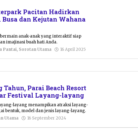
erpark Pacitan Hadirkan
i Busa dan Kejutan Wahana
 bermain anak-anak yang interaktif siap
n imajinasi buah hati Anda.
oleh
a Pantai
,
Sorotan Utama
16 April 2025
Febriani
Cahyaningtias
 Tahun, Parai Beach Resort
lar Festival Layang-layang
 layang-layang menampikan atraksi layang-
i bentuk, model dan jenis layang-layang.
oleh
an Utama
16 September 2024
Resi
Wulandari