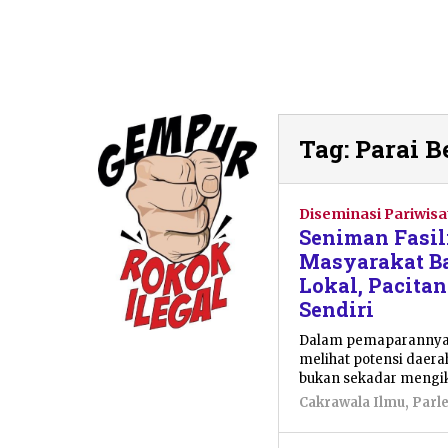
Tag:
Parai B
Diseminasi Pariwisa
Seniman Fasil
Masyarakat Ba
Lokal, Pacita
Sendiri
Dalam pemaparannya,
melihat potensi daerah
bukan sekadar mengik
Cakrawala Ilmu
,
Parl