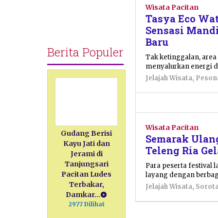
Wisata Pacitan
Tasya Eco Wat
Sensasi Mand
Baru
Berita Populer
Tak ketinggalan, area
menyalurkan energi da
Jelajah Wisata
,
Peson
Wisata Pacitan
Gudang Berisi
Semarak Ulang
Kayu Jati dan
Teleng Ria Ge
Jerami di
Tanjungsari
Para peserta festival
Pacitan Ludes
layang dengan berbaga
Terbakar,
Jelajah Wisata
,
Sorot
Damkar…
2977 Dilihat