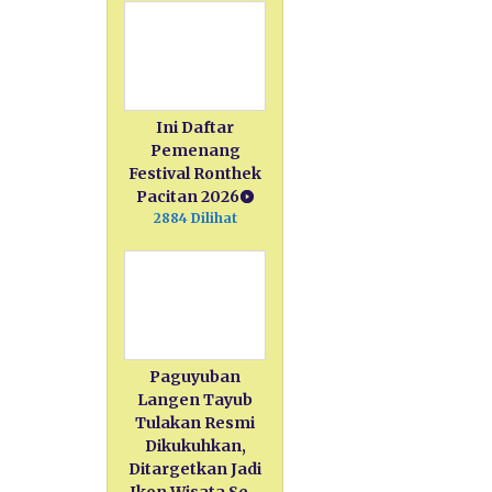
Ini Daftar
Pemenang
Festival Ronthek
Pacitan 2026
2884 Dilihat
Paguyuban
Langen Tayub
Tulakan Resmi
Dikukuhkan,
Ditargetkan Jadi