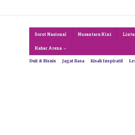
Lewati
ke
konten
Sorot Nasional
Nusantara Kini
Linta
Kabar Arena
Duit & Bisnis
Jagat Rasa
Kisah Inspiratif
Le