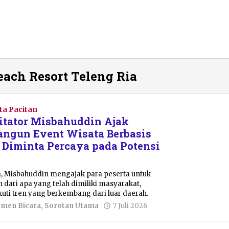
each Resort Teleng Ria
ta Pacitan
itator Misbahuddin Ajak
ngun Event Wisata Berbasis
n Diminta Percaya pada Potensi
 Misbahuddin mengajak para peserta untuk
 dari apa yang telah dimiliki masyarakat,
uti tren yang berkembang dari luar daerah.
oleh
emen Bicara
,
Sorotan Utama
7 Juli 2026
Nur
Azizah