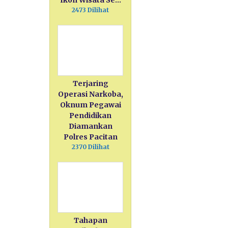
Ikon Wisata Se…
2473 Dilihat
Terjaring
Operasi Narkoba,
Oknum Pegawai
Pendidikan
Diamankan
Polres Pacitan
2370 Dilihat
Tahapan