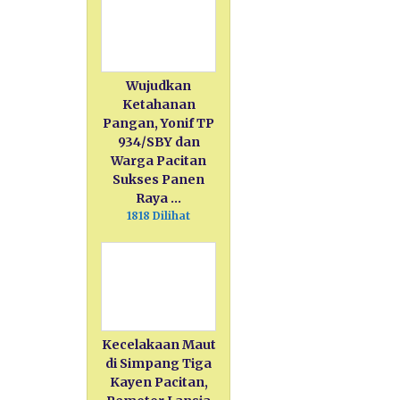
Wujudkan
Ketahanan
Pangan, Yonif TP
934/SBY dan
Warga Pacitan
Sukses Panen
Raya …
1818 Dilihat
Kecelakaan Maut
di Simpang Tiga
Kayen Pacitan,