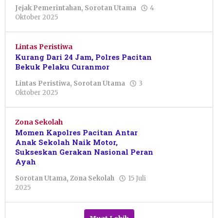
Jejak Pemerintahan
,
Sorotan Utama
4
oleh
Oktober 2025
Julian
Tondo
Lintas Peristiwa
Kurang Dari 24 Jam, Polres Pacitan
Bekuk Pelaku Curanmor
Lintas Peristiwa
,
Sorotan Utama
3
oleh
Oktober 2025
Sulthan
Shalahuddin
Zona Sekolah
Momen Kapolres Pacitan Antar
Anak Sekolah Naik Motor,
Sukseskan Gerakan Nasional Peran
Ayah
Sorotan Utama
,
Zona Sekolah
15 Juli
oleh
2025
Pacitanku