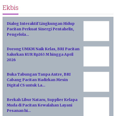
Ekbis
Dialog Interaktif Lingkungan Hidup
Pacitan Perkuat Sinergi Pentahelix,
Pengelola…
Dorong UMKM Naik Kelas, BRI Pacitan
Salurkan KUR Rp263 M hingga April
2026
Buka Tabungan Tanpa Antre, BRI
Cabang Pacitan Hadirkan Mesin
Digital CS untuk La…
Berkah Libur Nataru, Supplier Kelapa
Muda di Pacitan Kewalahan Layani
Pesanan hi…