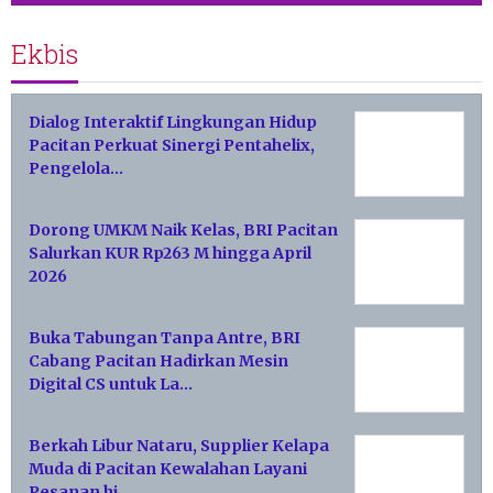
Ekbis
Dialog Interaktif Lingkungan Hidup
Pacitan Perkuat Sinergi Pentahelix,
Pengelola…
Dorong UMKM Naik Kelas, BRI Pacitan
Salurkan KUR Rp263 M hingga April
2026
Buka Tabungan Tanpa Antre, BRI
Cabang Pacitan Hadirkan Mesin
Digital CS untuk La…
Berkah Libur Nataru, Supplier Kelapa
Muda di Pacitan Kewalahan Layani
Pesanan hi…