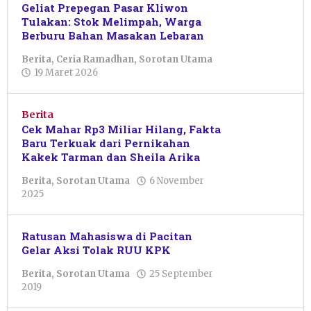
Geliat Prepegan Pasar Kliwon
Tulakan: Stok Melimpah, Warga
Berburu Bahan Masakan Lebaran
Berita
,
Ceria Ramadhan
,
Sorotan Utama
oleh
19 Maret 2026
Febriani
Cahyaningtias
Berita
Cek Mahar Rp3 Miliar Hilang, Fakta
Baru Terkuak dari Pernikahan
Kakek Tarman dan Sheila Arika
Berita
,
Sorotan Utama
6 November
oleh
2025
Resi
Wulandari
Ratusan Mahasiswa di Pacitan
Gelar Aksi Tolak RUU KPK
Berita
,
Sorotan Utama
25 September
oleh
2019
Pacitanku