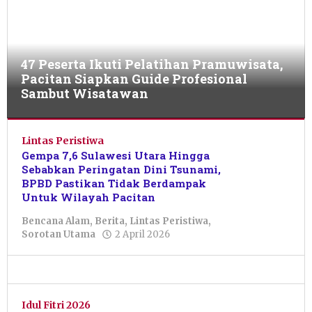
47 Peserta Ikuti Pelatihan Pramuwisata,
Pacitan Siapkan Guide Profesional
Sambut Wisatawan
Berita
,
Jelajah
Lintas Peristiwa
Wisata
,
Gempa 7,6 Sulawesi Utara Hingga
Sorotan
Sebabkan Peringatan Dini Tsunami,
Utama
BPBD Pastikan Tidak Berdampak
Untuk Wilayah Pacitan
10
Juni
Bencana Alam
,
Berita
,
Lintas Peristiwa
,
2026
oleh
Sorotan Utama
2 April 2026
oleh
Putro
Nur
Primanto
Azizah
Idul Fitri 2026