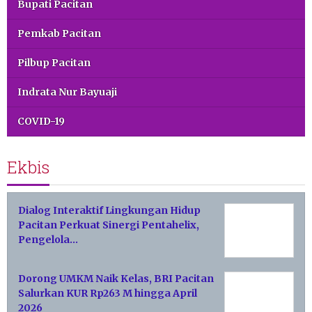
Bupati Pacitan
Pemkab Pacitan
Pilbup Pacitan
Indrata Nur Bayuaji
COVID-19
Ekbis
Dialog Interaktif Lingkungan Hidup
Pacitan Perkuat Sinergi Pentahelix,
Pengelola…
Dorong UMKM Naik Kelas, BRI Pacitan
Salurkan KUR Rp263 M hingga April
2026