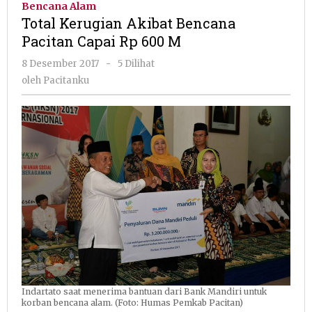
Bencana Alam
Bencana
Total Kerugian Akibat Bencana
Pacitan
Pacitan Capai Rp 600 M
Capai
Rp
oleh
8 Desember 2017
-
5 Dilihat
600
Pacitanku
oleh
Pacitanku
M
Indartato saat menerima bantuan dari Bank Mandiri untuk
korban bencana alam. (Foto: Humas Pemkab Pacitan)