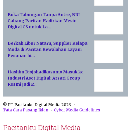
Buka Tabungan Tanpa Antre, BRI
Cabang Pacitan Hadirkan Mesin
Digital CS untuk La…
Berkah Libur Nataru, Supplier Kelapa
Muda di Pacitan Kewalahan Layani
Pesanan hi…
Hashim Djojohadikusumo Masuk ke
Industri Aset Digital: Arsari Group
Resmi Jadi P…
© PT Pacitanku Digital Media 2023
Tata Cara Pasang Iklan
Cyber Media Guidelines
Pacitanku Digital Media