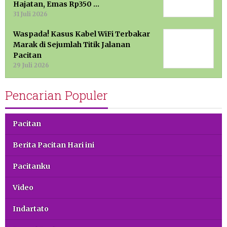
Hajatan, Emas Rp350 …
31 Juli 2026
Waspada! Kasus Kabel WiFi Terbakar
Marak di Sejumlah Titik Jalanan
Pacitan
29 Juli 2026
Pencarian Populer
Pacitan
Berita Pacitan Hari ini
Pacitanku
Video
Indartato