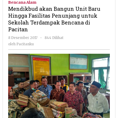
Bencana Alam
Unit
Mendikbud akan Bangun Unit Baru
Baru
Hingga Fasilitas Penunjang untuk
Hingga
Sekolah Terdampak Bencana di
Fasilitas
Penunjang
Pacitan
untuk
oleh
8 Desember 2017
-
844 Dilihat
Sekolah
Pacitanku
Terdampak
oleh
Pacitanku
Bencana
di
Pacitan