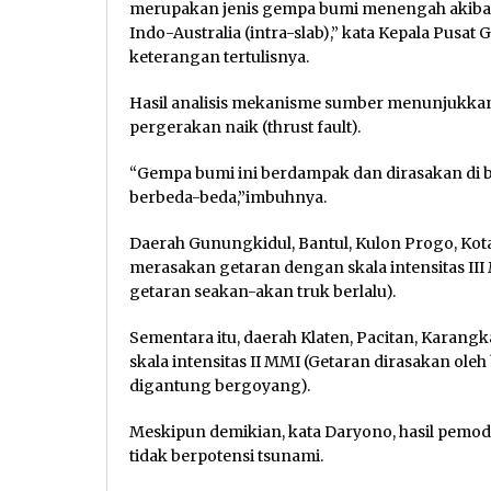
merupakan jenis gempa bumi menengah akibat 
Indo-Australia (intra-slab),” kata Kepala Pu
keterangan tertulisnya.
Hasil analisis mekanisme sumber menunjukka
pergerakan naik (thrust fault).
“Gempa bumi ini berdampak dan dirasakan di b
berbeda-beda,”imbuhnya.
Daerah Gunungkidul, Bantul, Kulon Progo, Ko
merasakan getaran dengan skala intensitas III
getaran seakan-akan truk berlalu).
Sementara itu, daerah Klaten, Pacitan, Karan
skala intensitas II MMI (Getaran dirasakan ol
digantung bergoyang).
Meskipun demikian, kata Daryono, hasil pem
tidak berpotensi tsunami.