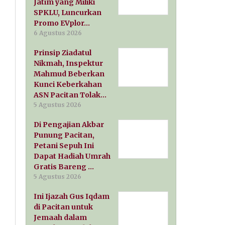
Jatim yang Miliki
SPKLU, Luncurkan
Promo EVplor…
6 Agustus 2026
Prinsip Ziadatul
Nikmah, Inspektur
Mahmud Beberkan
Kunci Keberkahan
ASN Pacitan Tolak…
5 Agustus 2026
Di Pengajian Akbar
Punung Pacitan,
Petani Sepuh Ini
Dapat Hadiah Umrah
Gratis Bareng …
5 Agustus 2026
Ini Ijazah Gus Iqdam
di Pacitan untuk
Jemaah dalam