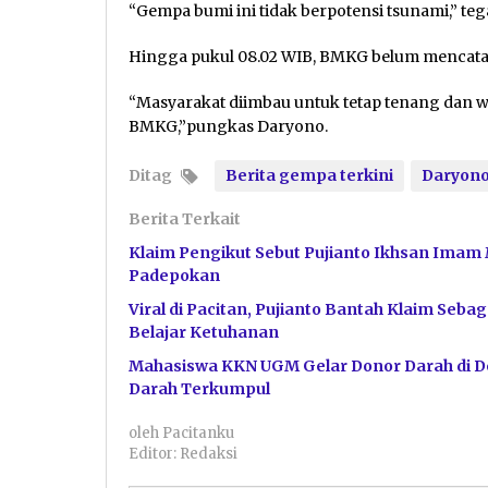
“Gempa bumi ini tidak berpotensi tsunami,” te
Hingga pukul 08.02 WIB, BMKG belum mencatat 
“Masyarakat diimbau untuk tetap tenang dan w
BMKG,”pungkas Daryono.
Ditag
Berita gempa terkini
Daryon
Berita Terkait
Klaim Pengikut Sebut Pujianto Ikhsan Imam 
Padepokan
Viral di Pacitan, Pujianto Bantah Klaim Se
Belajar Ketuhanan
Mahasiswa KKN UGM Gelar Donor Darah di De
Darah Terkumpul
oleh
Pacitanku
Editor: Redaksi