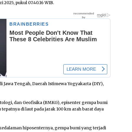
i 2025, pukul 07.40.16 WIB.
i Jawa Tengah, Daerah Istimewa Yogyakarta (DIY),
tologi, dan Geofisika (BMKG), episenter gempa bumi
au tepatnya di laut pada jarak 100 km arah barat daya
kedalaman hiposenternya, gempa bumi yang terjadi