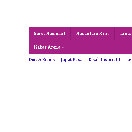
Lewati
ke
konten
Sorot Nasional
Nusantara Kini
Linta
Kabar Arena
Duit & Bisnis
Jagat Rasa
Kisah Inspiratif
Le