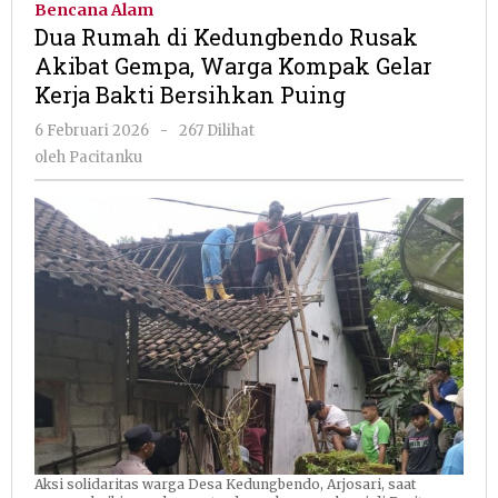
Bencana Alam
Kedung
Dua Rumah di Kedungbendo Rusak
Rusak
Akibat Gempa, Warga Kompak Gelar
Akibat
Kerja Bakti Bersihkan Puing
Gempa,
Warga
oleh
6 Februari 2026
-
267 Dilihat
Kompak
Pacitanku
oleh
Pacitanku
Gelar
Kerja
Bakti
Bersihk
Puing
Aksi solidaritas warga Desa Kedungbendo, Arjosari, saat