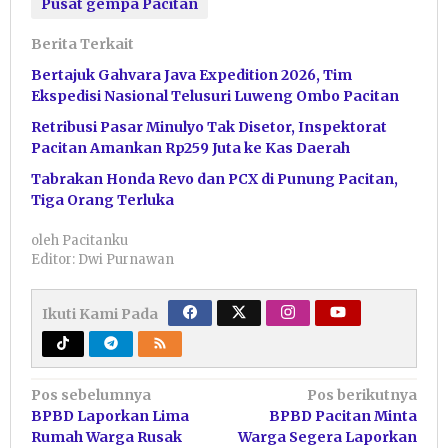
Pusat gempa Pacitan
Berita Terkait
Bertajuk Gahvara Java Expedition 2026, Tim
Ekspedisi Nasional Telusuri Luweng Ombo Pacitan
Retribusi Pasar Minulyo Tak Disetor, Inspektorat
Pacitan Amankan Rp259 Juta ke Kas Daerah
Tabrakan Honda Revo dan PCX di Punung Pacitan,
Tiga Orang Terluka
oleh
Pacitanku
Editor: Dwi Purnawan
Ikuti Kami Pada
Navigasi
Pos sebelumnya
Pos berikutnya
BPBD Laporkan Lima
BPBD Pacitan Minta
pos
Rumah Warga Rusak
Warga Segera Laporkan