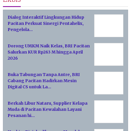
Dialog Interaktif Lingkungan Hidup
Pacitan Perkuat Sinergi Pentahelix,
Pengelola…
Dorong UMKM Naik Kelas, BRI Pacitan
Salurkan KUR Rp263 M hingga April
2026
Buka Tabungan Tanpa Antre, BRI
Cabang Pacitan Hadirkan Mesin
Digital CS untuk La…
Berkah Libur Nataru, Supplier Kelapa
Muda di Pacitan Kewalahan Layani
Pesanan hi…