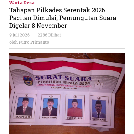
Warta Desa
2026
Tahapan Pilkades Serentak 2026
Pacitan
Pacitan Dimulai, Pemungutan Suara
Dimulai,
Digelar 8 November
Pemungutan
Suara
oleh
9 Juli 2026
-
2286 Dilihat
Digelar
Putro
oleh
Putro Primanto
8
Primanto
November