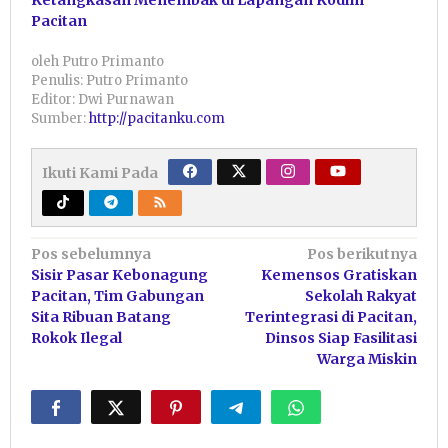
Ketangkasan Menembak di Lapangan Kodim
Pacitan
oleh
Putro Primanto
Penulis: Putro Primanto
Editor: Dwi Purnawan
Sumber:
http://pacitanku.com
Ikuti Kami Pada
Navigasi
Pos sebelumnya
Pos berikutnya
Sisir Pasar Kebonagung
Kemensos Gratiskan
pos
Pacitan, Tim Gabungan
Sekolah Rakyat
Sita Ribuan Batang
Terintegrasi di Pacitan,
Rokok Ilegal
Dinsos Siap Fasilitasi
Warga Miskin