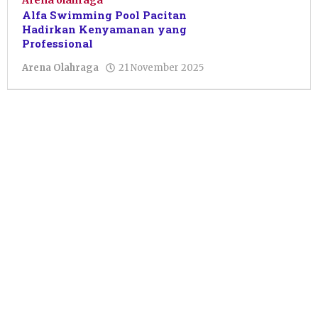
Arena olahraga
Alfa Swimming Pool Pacitan
Hadirkan Kenyamanan yang
Professional
oleh
Arena Olahraga
21 November 2025
Sulthan
Shalahuddin