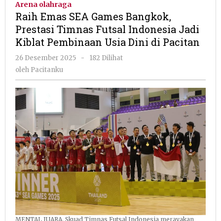
Arena olahraga
Games
Raih Emas SEA Games Bangkok,
Bangkok,
Prestasi Timnas Futsal Indonesia Jadi
Prestasi
Kiblat Pembinaan Usia Dini di Pacitan
Timnas
Futsal
oleh
26 Desember 2025
-
182 Dilihat
Indonesia
Pacitanku
oleh
Pacitanku
Jadi
Kiblat
Pembinaan
Usia
Dini
di
Pacitan
MENTAL JUARA. Skuad Timnas Futsal Indonesia merayakan