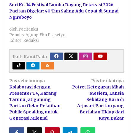
Seri Ke-14 Festival Lomba Dayung Rekreasi 2026
Pacitan Digelar: 40 Tim Saling Adu Cepat di Sungai
Ngiroboyo
oleh
Pacitanku
Penulis: Agung Eko Prasetyo
Editor: Redaksi
Ikuti Kami Pada
Navigasi
Pos sebelumnya
Pos berikutnya
Kolaborasi dengan
Potret Ketegaran Mbah
pos
Presenter TV, Karang
Mesiem, Lansia
Taruna Jatigunung
Sebatang Kara di
Pacitan Gelar Pelatihan
Arjosari Pacitan yang
Public Speaking untuk
Bertahan Hidup dari
Generasi Milenial
Kayu Bakar