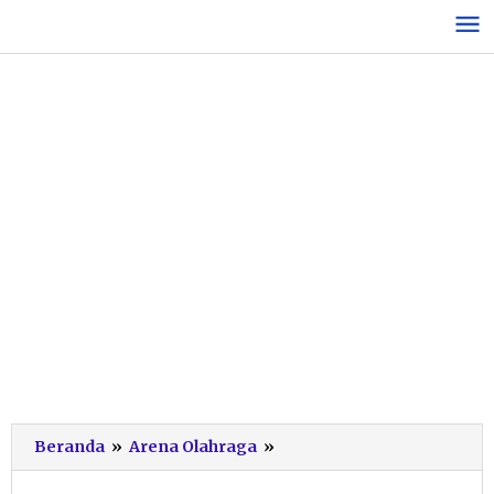
Lewati
ke
konten
Raih
Beranda
»
Arena Olahraga
»
Emas
SEA