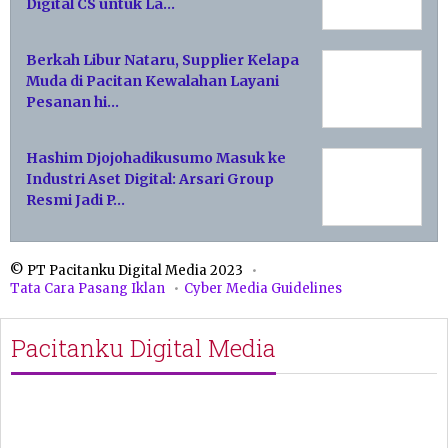
Digital CS untuk La…
Berkah Libur Nataru, Supplier Kelapa
Muda di Pacitan Kewalahan Layani
Pesanan hi…
Hashim Djojohadikusumo Masuk ke
Industri Aset Digital: Arsari Group
Resmi Jadi P…
© PT Pacitanku Digital Media 2023
Tata Cara Pasang Iklan
Cyber Media Guidelines
Pacitanku Digital Media