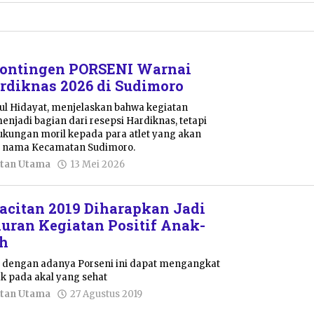
Shalahuddin
ontingen PORSENI Warnai
rdiknas 2026 di Sudimoro
ul Hidayat, menjelaskan bahwa kegiatan
enjadi bagian dari resepsi Hardiknas, tetapi
ukungan moril kepada para atlet yang akan
 nama Kecamatan Sudimoro.
oleh
tan Utama
13 Mei 2026
Nur
Azizah
acitan 2019 Diharapkan Jadi
ran Kegiatan Positif Anak-
h
 dengan adanya Porseni ini dapat mengangkat
ak pada akal yang sehat
oleh
tan Utama
27 Agustus 2019
Pacitanku