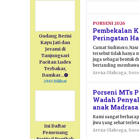
PORSENI 2026
Pembekalan K
Gudang Berisi
Peringatan Ha
Kayu Jati dan
Camat Sudimoro, Nasr
Jerami di
tersebut tidak hanya m
Tanjungsari
juga sebagai bentuk d
Pacitan Ludes
bertanding membawa
Terbakar,
Arena Olahraga
,
Soro
Damkar…
2963 Dilihat
Porseni MTs P
Wadah Penyalu
anak Madrasa
Kami sangat berharap
jiwa yang sehat terlet
Ini Daftar
Arena Olahraga
,
Soro
Pemenang