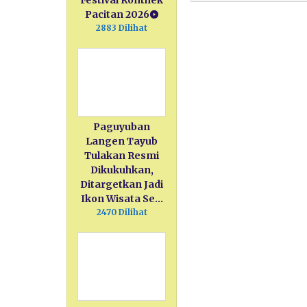
Festival Ronthek
Pacitan 2026
2883 Dilihat
Paguyuban
Langen Tayub
Tulakan Resmi
Dikukuhkan,
Ditargetkan Jadi
Ikon Wisata Se…
2470 Dilihat