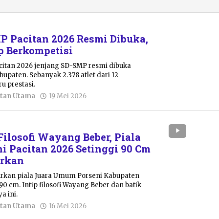
P Pacitan 2026 Resmi Dibuka,
ap Berkompetisi
citan 2026 jenjang SD-SMP resmi dibuka
upaten. Sebanyak 2.378 atlet dari 12
u prestasi.
oleh
tan Utama
19 Mei 2026
Pacitanku
losofi Wayang Beber, Piala
ni Pacitan 2026 Setinggi 90 Cm
urkan
urkan piala Juara Umum Porseni Kabupaten
90 cm. Intip filosofi Wayang Beber dan batik
a ini.
oleh
tan Utama
16 Mei 2026
Sulthan