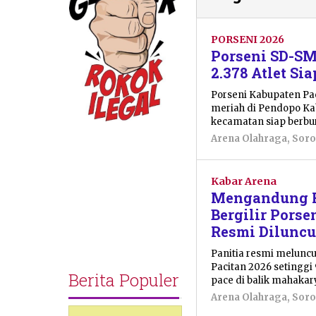
PORSENI 2026
Porseni SD-SM
2.378 Atlet Si
Porseni Kabupaten Pa
meriah di Pendopo Kab
kecamatan siap berbur
Arena Olahraga
,
Soro
Kabar Arena
Mengandung Fi
Bergilir Porse
Resmi Dilunc
Panitia resmi melunc
Pacitan 2026 setinggi 
Berita Populer
pace di balik mahakary
Arena Olahraga
,
Soro