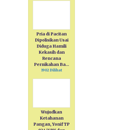
Pria di Pacitan
Dipolisikan Usai
Diduga Hamili
Kekasih dan
Rencana
Pernikahan Ba…
1902 Dilihat
Wujudkan
Ketahanan
Pangan, Yonif TP