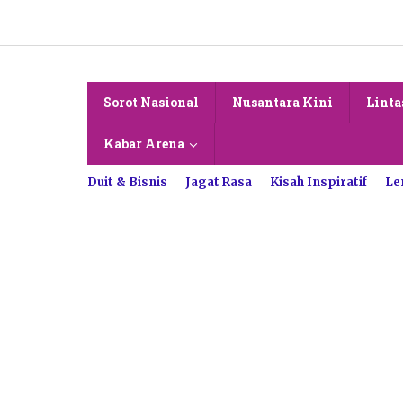
Lewati
ke
konten
Sorot Nasional
Nusantara Kini
Linta
Kabar Arena
Duit & Bisnis
Jagat Rasa
Kisah Inspiratif
Le