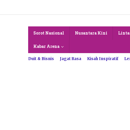
Lewati
ke
konten
Sorot Nasional
Nusantara Kini
Linta
Kabar Arena
Duit & Bisnis
Jagat Rasa
Kisah Inspiratif
Le