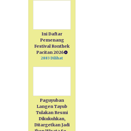
Ini Daftar
Pemenang
Festival Ronthek
Pacitan 2026
2883 Dilihat
Paguyuban
Langen Tayub
Tulakan Resmi
Dikukuhkan,
Ditargetkan Jadi