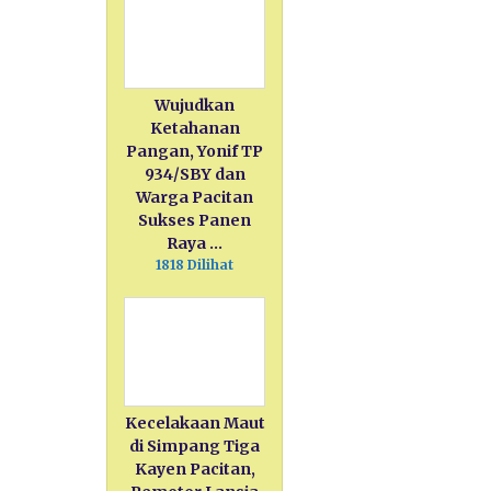
Wujudkan
Ketahanan
Pangan, Yonif TP
934/SBY dan
Warga Pacitan
Sukses Panen
Raya …
1818 Dilihat
Kecelakaan Maut
di Simpang Tiga
Kayen Pacitan,