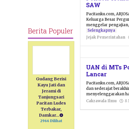
SAW
Pacitanku.com, ARJOSA
Keluarga Besar Pergu
menggelar pengajian,
Berita Populer
Selengkapnya
Jejak Pemerintahan
UAN di MTs Po
Lancar
Gudang Berisi
Pacitanku.com, ARJOS
Kayu Jati dan
dan sederajat berakhi
Jerami di
menyelenggarakan haj
Tanjungsari
Cakrawala Ilmu
8 
Pacitan Ludes
Terbakar,
Damkar…
2966 Dilihat