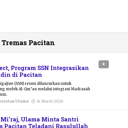
 Tremas Pacitan
ject, Program SSN Integrasikan
in di Pacitan
gajine (SSN) resmi diluncurkan untuk
ng melek Al-Qur’an melalui integrasi Madrasah
mum.
oleh
Sorotan Utama
14 Maret 2026
Sulthan
Shalahuddin
’ Mi’raj, Ulama Minta Santri
 Pacitan Teladani Rasulullah