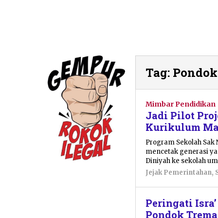
Tag:
Pondok
Mimbar Pendidikan
Jadi Pilot Pro
Kurikulum Mad
Program Sekolah Sak N
mencetak generasi ya
Diniyah ke sekolah u
Jejak Pemerintahan
,
Peringati Isra
Pondok Tremas