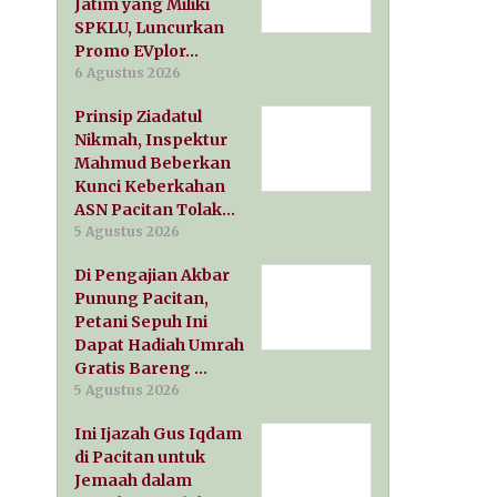
Jatim yang Miliki
SPKLU, Luncurkan
Promo EVplor…
6 Agustus 2026
Prinsip Ziadatul
Nikmah, Inspektur
Mahmud Beberkan
Kunci Keberkahan
ASN Pacitan Tolak…
5 Agustus 2026
Di Pengajian Akbar
Punung Pacitan,
Petani Sepuh Ini
Dapat Hadiah Umrah
Gratis Bareng …
5 Agustus 2026
Ini Ijazah Gus Iqdam
di Pacitan untuk
Jemaah dalam