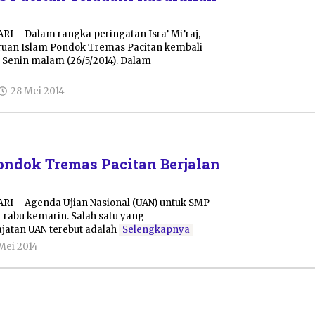
RI – Dalam rangka peringatan Isra’ Mi’raj,
ruan Islam Pondok Tremas Pacitan kembali
 Senin malam (26/5/2014). Dalam
oleh
28 Mei 2014
Pacitanku
ndok Tremas Pacitan Berjalan
ARI – Agenda Ujian Nasional (UAN) untuk SMP
r rabu kemarin. Salah satu yang
atan UAN terebut adalah
Selengkapnya
oleh
Mei 2014
Pacitanku