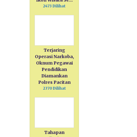
Ikon Wisata Se…
2473 Dilihat
Terjaring
Operasi Narkoba,
Oknum Pegawai
Pendidikan
Diamankan
Polres Pacitan
2370 Dilihat
Tahapan