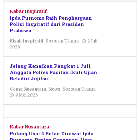
Kabar Inspiratif
Ipda Purnomo Raih Penghargaan
Polisi Inspiratif dari Presiden
Prabowo
Kisah Inspiratif
,
Sorotan Utama
2 Juli
oleh
2026
Pacitanku
Jelang Kenaikan Pangkat 1 Juli,
Anggota Polres Pacitan Ikuti Ujian
Beladiri Jujitsu
Gema Nusantara
,
News
,
Sorotan Utama
oleh
9 Mei 2026
Nur
Azizah
Kabar Nusantara
Pulang Usai 4 Bulan Dirawat Ipda
Purnomo, Pasien Gangguan Jiwa