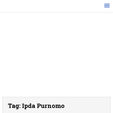
Lewati
ke
konten
Tag:
Ipda Purnomo