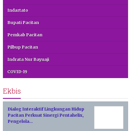
Indartato
Bupati Pacitan
Pemkab Pacitan
Pilbup Pacitan
Indrata Nur Bayuaji
COVID-19
Ekbis
Dialog Interaktif Lingkungan Hidup
Pacitan Perkuat Sinergi Pentahelix,
Pengelola…