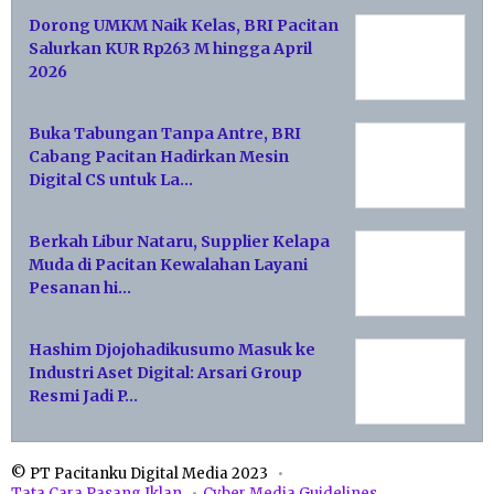
Dorong UMKM Naik Kelas, BRI Pacitan
Salurkan KUR Rp263 M hingga April
2026
Buka Tabungan Tanpa Antre, BRI
Cabang Pacitan Hadirkan Mesin
Digital CS untuk La…
Berkah Libur Nataru, Supplier Kelapa
Muda di Pacitan Kewalahan Layani
Pesanan hi…
Hashim Djojohadikusumo Masuk ke
Industri Aset Digital: Arsari Group
Resmi Jadi P…
© PT Pacitanku Digital Media 2023
Tata Cara Pasang Iklan
Cyber Media Guidelines