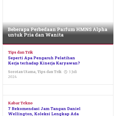
Beberapa Perbedaan Parfum HMNS Alpha
untuk Pria dan Wanita
Sorotan
Utama
Tips dan Trik
,
Tips
Seperti Apa Pengaruh Pelatihan
dan
Kerja terhadap Kinerja Karyawan?
Trik
Sorotan Utama
,
Tips dan Trik
3 Juli
oleh
21
2024
Pacitanku
Oktober
2024
oleh
Pacitanku
Kabar Tekno
7 Rekomendasi Jam Tangan Daniel
Wellington, Koleksi Lengkap Ada