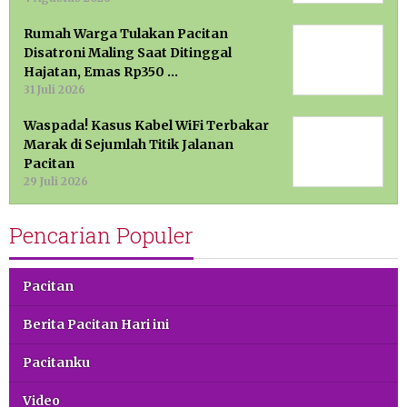
Rumah Warga Tulakan Pacitan
Disatroni Maling Saat Ditinggal
Hajatan, Emas Rp350 …
31 Juli 2026
Waspada! Kasus Kabel WiFi Terbakar
Marak di Sejumlah Titik Jalanan
Pacitan
29 Juli 2026
Pencarian Populer
Pacitan
Berita Pacitan Hari ini
Pacitanku
Video