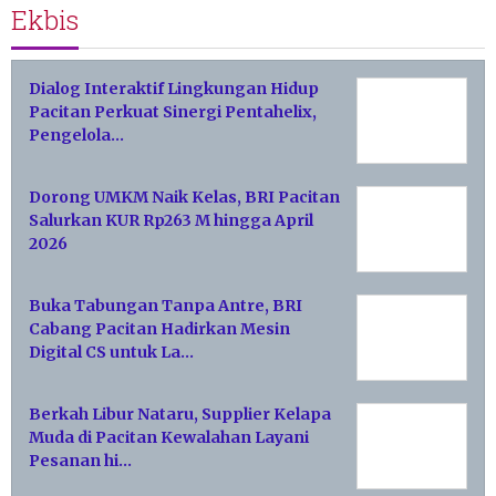
Ekbis
Dialog Interaktif Lingkungan Hidup
Pacitan Perkuat Sinergi Pentahelix,
Pengelola…
Dorong UMKM Naik Kelas, BRI Pacitan
Salurkan KUR Rp263 M hingga April
2026
Buka Tabungan Tanpa Antre, BRI
Cabang Pacitan Hadirkan Mesin
Digital CS untuk La…
Berkah Libur Nataru, Supplier Kelapa
Muda di Pacitan Kewalahan Layani
Pesanan hi…