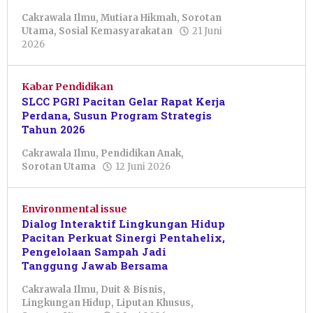
Cakrawala Ilmu
,
Mutiara Hikmah
,
Sorotan
Utama
,
Sosial Kemasyarakatan
21 Juni
oleh
2026
Nur
Azizah
Kabar Pendidikan
SLCC PGRI Pacitan Gelar Rapat Kerja
Perdana, Susun Program Strategis
Tahun 2026
Cakrawala Ilmu
,
Pendidikan Anak
,
oleh
Sorotan Utama
12 Juni 2026
Nur
Azizah
Environmental issue
Dialog Interaktif Lingkungan Hidup
Pacitan Perkuat Sinergi Pentahelix,
Pengelolaan Sampah Jadi
Tanggung Jawab Bersama
Cakrawala Ilmu
,
Duit & Bisnis
,
Lingkungan Hidup
,
Liputan Khusus
,