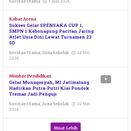
oleh
Sorotan Utama
3 Juni 2026
Nur
Azizah
Kabar Arena
Sukses Gelar SPENSAKA CUP 1,
SMPN 1 Kebonagung Pacitan Jaring
Atlet Usia Dini Lewat Turnamen 23
SD
Sorotan Utama
,
Zona Sekolah
28 Mei
oleh
2026
Sulthan
Shalahuddin
Mimbar Pendidikan
Gelar Munaqosyah, MI Jatimalang
Hadirkan Putra-Putri Kiai Pondok
Tremas Jadi Penguji
Sorotan Utama
,
Zona Sekolah
24 Mei
oleh
2026
Resi
Wulandari
Muat Lebih