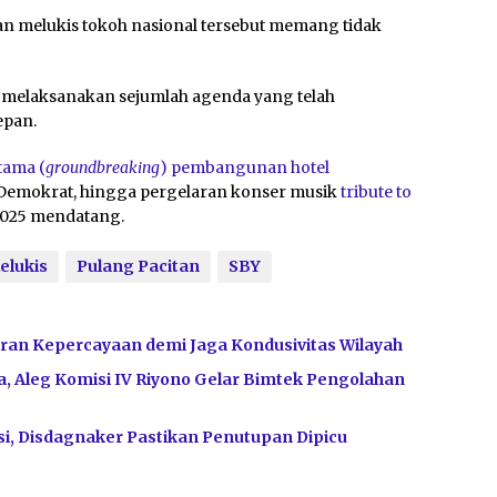
n melukis tokoh nasional tersebut memang tidak
k melaksanakan sejumlah agenda yang telah
epan.
tama (
groundbreaking
) pembangunan hotel
ai Demokrat, hingga pergelaran konser musik
tribute to
2025 mendatang.
elukis
Pulang Pacitan
SBY
ran Kepercayaan demi Jaga Kondusivitas Wilayah
, Aleg Komisi IV Riyono Gelar Bimtek Pengolahan
i, Disdagnaker Pastikan Penutupan Dipicu