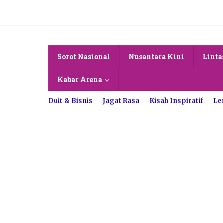
Lewati
ke
konten
Sorot Nasional
Nusantara Kini
Linta
Kabar Arena
Duit & Bisnis
Jagat Rasa
Kisah Inspiratif
Le