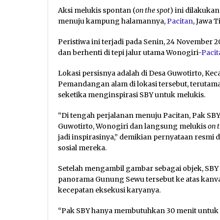
Aksi melukis spontan (
on the spot
) ini dilakuk
menuju kampung halamannya,
Pacitan
, Jawa T
Peristiwa ini terjadi pada Senin, 24 Novembe
dan berhenti di tepi jalur utama Wonogiri-
Pacit
Lokasi persisnya adalah di Desa Guwotirto, Ke
Pemandangan alam di lokasi tersebut, teruta
seketika menginspirasi SBY untuk melukis.
“Di tengah perjalanan menuju Pacitan, Pak SB
Guwotirto, Wonogiri dan langsung melukis
on 
jadi inspirasinya,” demikian pernyataan resmi
sosial mereka.
Setelah mengambil gambar sebagai objek, SBY
panorama Gunung Sewu tersebut ke atas kanv
kecepatan eksekusi karyanya.
“Pak SBY hanya membutuhkan 30 menit untuk 