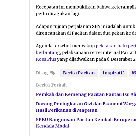
Kecepatan ini membuktikan bahwa keterampila
perlu diragukan lagi.
Adapun tujuan perjalanan SBY ini adalah untu
direncanakan di Pacitan dalam dua pekan ke d
Agenda tersebut mencakup
peletakan batu per
berbintang
, pelaksanaan retret internal Part
Koes Plus
yang dijadwalkan pada 6 Desember 
Ditag
Berita Pacitan
Inspiratif
M
Berita Terkait
Pemkab dan Kemenag Pacitan Pantau Isu Ali
Dorong Peningkatan Gizi dan Ekonomi Warga
Hasil Perikanan di Magetan
SPBU Bangunsari Pacitan Kembali Beroperas
Kendala Modal