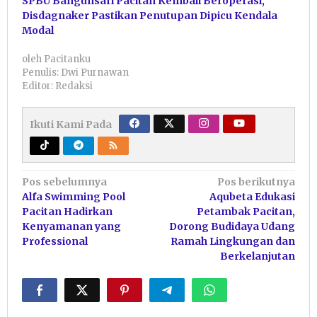
SPBU Bangunsari Pacitan Kembali Beroperasi,
Disdagnaker Pastikan Penutupan Dipicu Kendala
Modal
oleh
Pacitanku
Penulis: Dwi Purnawan
Editor: Redaksi
Ikuti Kami Pada
Navigasi
Pos sebelumnya
Pos berikutnya
Alfa Swimming Pool
Aqubeta Edukasi
pos
Pacitan Hadirkan
Petambak Pacitan,
Kenyamanan yang
Dorong Budidaya Udang
Professional
Ramah Lingkungan dan
Berkelanjutan