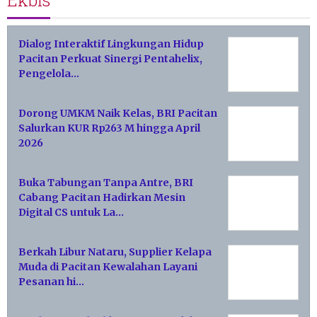
Dialog Interaktif Lingkungan Hidup
Pacitan Perkuat Sinergi Pentahelix,
Pengelola…
Dorong UMKM Naik Kelas, BRI Pacitan
Salurkan KUR Rp263 M hingga April
2026
Buka Tabungan Tanpa Antre, BRI
Cabang Pacitan Hadirkan Mesin
Digital CS untuk La…
Berkah Libur Nataru, Supplier Kelapa
Muda di Pacitan Kewalahan Layani
Pesanan hi…