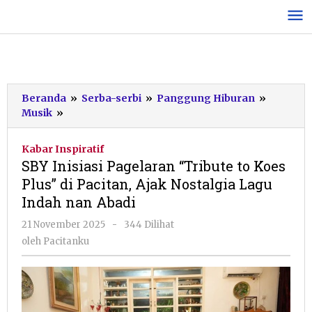
Lewati
ke
konten
Beranda
»
Serba-serbi
»
Panggung Hiburan
»
SBY
Musik
»
Inisiasi
Pagelaran
Kabar Inspiratif
"Tribute
SBY Inisiasi Pagelaran “Tribute to Koes
to
Plus” di Pacitan, Ajak Nostalgia Lagu
Koes
Indah nan Abadi
Plus"
di
oleh
21 November 2025
-
344 Dilihat
Pacitan,
Pacitanku
oleh
Pacitanku
Ajak
Nostalgia
Lagu
Indah
nan