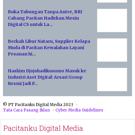
Buka Tabungan Tanpa Antre, BRI
Cabang Pacitan Hadirkan Mesin
Digital CS untuk La…
Berkah Libur Nataru, Supplier Kelapa
Muda di Pacitan Kewalahan Layani
Pesanan hi…
Hashim Djojohadikusumo Masuk ke
Industri Aset Digital: Arsari Group
Resmi Jadi P…
© PT Pacitanku Digital Media 2023
Tata Cara Pasang Iklan
Cyber Media Guidelines
Pacitanku Digital Media