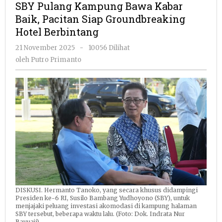
SBY Pulang Kampung Bawa Kabar
Bawa
Baik, Pacitan Siap Groundbreaking
Kabar
Hotel Berbintang
Baik,
Pacitan
oleh
21 November 2025
-
10056 Dilihat
Siap
Putro
oleh
Putro Primanto
Groundbreaking
Primanto
Hotel
Berbintang
DISKUSI. Hermanto Tanoko, yang secara khusus didampingi
Presiden ke-6 RI, Susilo Bambang Yudhoyono (SBY), untuk
menjajaki peluang investasi akomodasi di kampung halaman
SBY tersebut, beberapa waktu lalu. (Foto: Dok. Indrata Nur
Bayuaji)