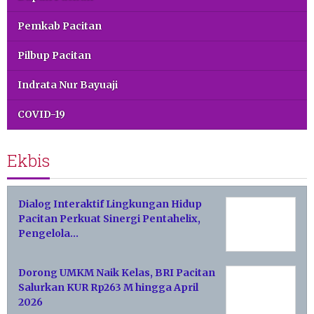
Pemkab Pacitan
Pilbup Pacitan
Indrata Nur Bayuaji
COVID-19
Ekbis
Dialog Interaktif Lingkungan Hidup
Pacitan Perkuat Sinergi Pentahelix,
Pengelola…
Dorong UMKM Naik Kelas, BRI Pacitan
Salurkan KUR Rp263 M hingga April
2026