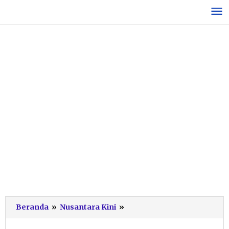
Lewati
ke
konten
SBY
Beranda
»
Nusantara Kini
»
Pulang
Kampung