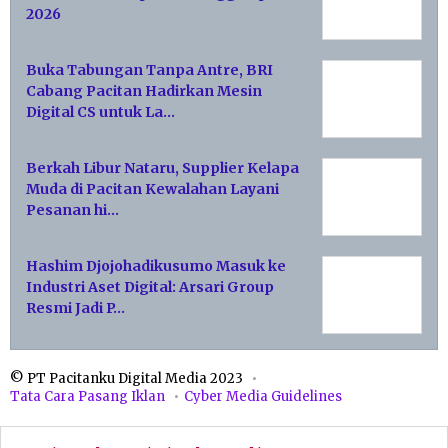
2026
Buka Tabungan Tanpa Antre, BRI
Cabang Pacitan Hadirkan Mesin
Digital CS untuk La…
Berkah Libur Nataru, Supplier Kelapa
Muda di Pacitan Kewalahan Layani
Pesanan hi…
Hashim Djojohadikusumo Masuk ke
Industri Aset Digital: Arsari Group
Resmi Jadi P…
© PT Pacitanku Digital Media 2023
Tata Cara Pasang Iklan
Cyber Media Guidelines