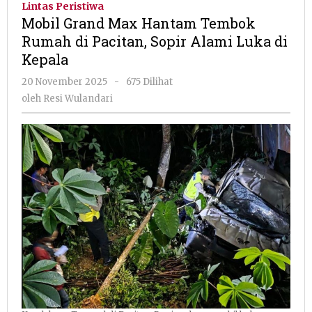
Lintas Peristiwa
Hantam
Mobil Grand Max Hantam Tembok
Tembok
Rumah di Pacitan, Sopir Alami Luka di
Rumah
Kepala
di
Pacitan,
oleh
20 November 2025
-
675 Dilihat
Sopir
Resi
oleh
Resi Wulandari
Alami
Wulandari
Luka
di
Kepala