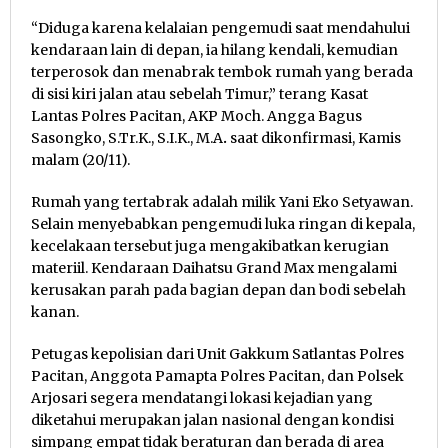
“Diduga karena kelalaian pengemudi saat mendahului
kendaraan lain di depan, ia hilang kendali, kemudian
terperosok dan menabrak tembok rumah yang berada
di sisi kiri jalan atau sebelah Timur,” terang Kasat
Lantas Polres Pacitan, AKP Moch. Angga Bagus
Sasongko, S.Tr.K., S.I.K., M.A
.
saat dikonfirmasi, Kamis
malam (20/11).
Rumah yang tertabrak adalah milik Yani Eko Setyawan.
Selain menyebabkan pengemudi luka ringan di kepala,
kecelakaan tersebut juga mengakibatkan kerugian
materiil. Kendaraan Daihatsu Grand Max mengalami
kerusakan parah pada bagian depan dan bodi sebelah
kanan.
Petugas kepolisian dari Unit Gakkum Satlantas Polres
Pacitan, Anggota Pamapta Polres Pacitan, dan Polsek
Arjosari segera mendatangi lokasi kejadian yang
diketahui merupakan jalan nasional dengan kondisi
simpang empat tidak beraturan dan berada di area