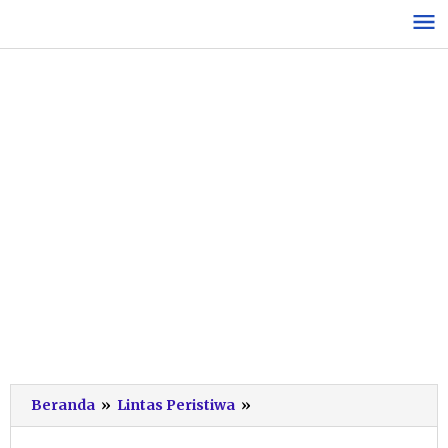
Lewati
ke
konten
Mobil
Beranda
»
Lintas Peristiwa
»
Grand
Max