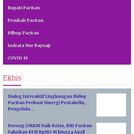
Bupati Pacitan
Pemkab Pacitan
Pilbup Pacitan
Indrata Nur Bayuaji
COVID-19
Ekbis
Dialog Interaktif Lingkungan Hidup
Pacitan Perkuat Sinergi Pentahelix,
Pengelola…
Dorong UMKM Naik Kelas, BRI Pacitan
Salurkan KUR Rp263 M hingga April