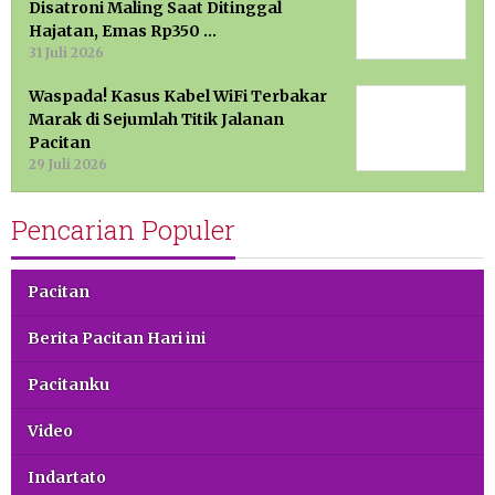
Disatroni Maling Saat Ditinggal
Hajatan, Emas Rp350 …
31 Juli 2026
Waspada! Kasus Kabel WiFi Terbakar
Marak di Sejumlah Titik Jalanan
Pacitan
29 Juli 2026
Pencarian Populer
Pacitan
Berita Pacitan Hari ini
Pacitanku
Video
Indartato