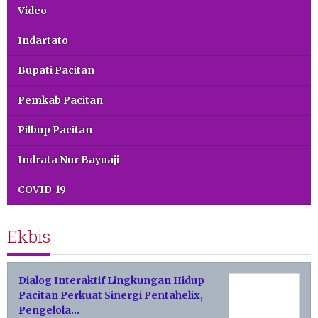
Video
Indartato
Bupati Pacitan
Pemkab Pacitan
Pilbup Pacitan
Indrata Nur Bayuaji
COVID-19
Ekbis
Dialog Interaktif Lingkungan Hidup
Pacitan Perkuat Sinergi Pentahelix,
Pengelola…