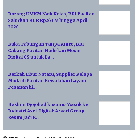
Dorong UMKM Naik Kelas, BRI Pacitan
Salurkan KUR Rp263 M hingga April
2026
Buka Tabungan Tanpa Antre, BRI
Cabang Pacitan Hadirkan Mesin
Digital CS untuk La…
Berkah Libur Nataru, Supplier Kelapa
Muda di Pacitan Kewalahan Layani
Pesanan hi…
Hashim Djojohadikusumo Masuk ke
Industri Aset Digital: Arsari Group
Resmi Jadi P…