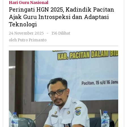
Hari Guru Nasional
Kadindik
Peringati HGN 2025, Kadindik Pacitan
Pacitan
Ajak Guru Introspeksi dan Adaptasi
Ajak
Teknologi
Guru
Introspeksi
oleh
24 November 2025
-
156 Dilihat
dan
Putro
oleh
Putro Primanto
Adaptasi
Primanto
Teknologi