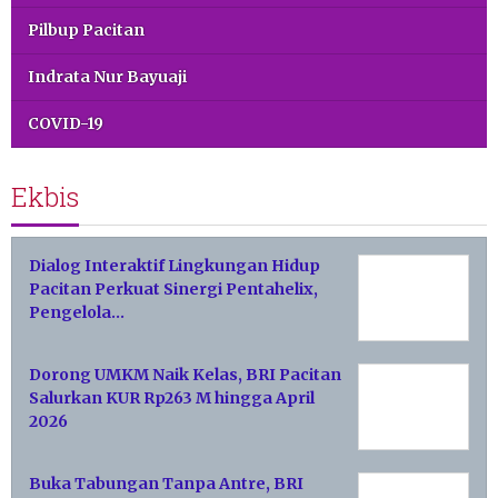
Pilbup Pacitan
Indrata Nur Bayuaji
COVID-19
Ekbis
Dialog Interaktif Lingkungan Hidup
Pacitan Perkuat Sinergi Pentahelix,
Pengelola…
Dorong UMKM Naik Kelas, BRI Pacitan
Salurkan KUR Rp263 M hingga April
2026
Buka Tabungan Tanpa Antre, BRI