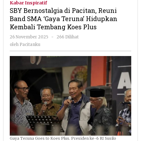
Kabar Inspiratif
Pacitan,
SBY Bernostalgia di Pacitan, Reuni
Reuni
Band SMA ‘Gaya Teruna’ Hidupkan
Band
Kembali Tembang Koes Plus
SMA
'Gaya
oleh
26 November 2025
-
266 Dilihat
Teruna'
Pacitanku
oleh
Pacitanku
Hidupkan
Kembali
Tembang
Koes
Plus
Gaya Teruna Goes to Koes Plus. Presiden ke-6 RI Susilo