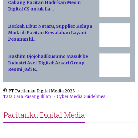
Cabang Pacitan Hadirkan Mesin
Digital CS untuk La…
Berkah Libur Nataru, Supplier Kelapa
Muda di Pacitan Kewalahan Layani
Pesanan hi…
Hashim Djojohadikusumo Masuk ke
Industri Aset Digital: Arsari Group
Resmi Jadi P…
© PT Pacitanku Digital Media 2023
Tata Cara Pasang Iklan
Cyber Media Guidelines
Pacitanku Digital Media