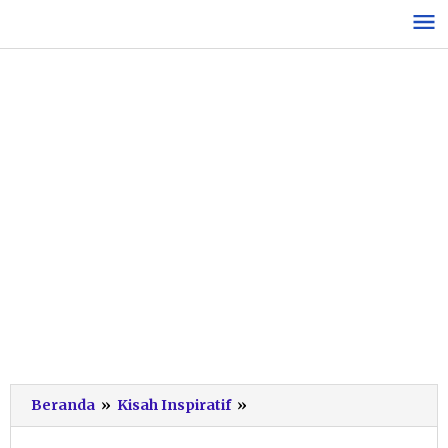
Lewati
ke
konten
SBY
Beranda
»
Kisah Inspiratif
»
Bernostalgia
di