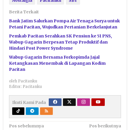
Nostalgia
Pacitanku
SBY
Berita Terkait
Bank Jatim Salurkan Pompa Air Tenaga Surya untuk
Petani Pacitan, Wujudkan Pertanian Berkelanjutan
Pemkab Pacitan Serahkan SK Pensiun ke 51 PNS,
Wabup Gagarin Berpesan Tetap Produktif dan
Hindari Post Power Syndrome
Wabup Gagarin Bersama Forkopimda Jajal
Ketangkasan Menembak di Lapangan Kodim
Pacitan
oleh
Pacitanku
Editor: Pacitanku
Ikuti Kami Pada
Navigasi
Pos sebelumnya
Pos berikutnya