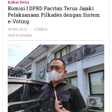
Kabar Desa
Pacitan
Komisi I DPRD Pacitan Terus Jajaki
Terus
Pelaksanaan Pilkades dengan Sistem
Jajaki
e-Voting
Pelaksanaan
Pilkades
oleh
18 Mei 2022
-
9 Dilihat
dengan
Pacitanku
oleh
Pacitanku
Sistem
e-
Voting