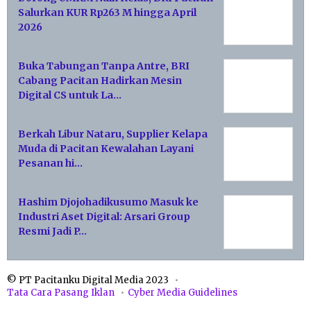
Salurkan KUR Rp263 M hingga April
2026
Buka Tabungan Tanpa Antre, BRI
Cabang Pacitan Hadirkan Mesin
Digital CS untuk La…
Berkah Libur Nataru, Supplier Kelapa
Muda di Pacitan Kewalahan Layani
Pesanan hi…
Hashim Djojohadikusumo Masuk ke
Industri Aset Digital: Arsari Group
Resmi Jadi P…
© PT Pacitanku Digital Media 2023
Tata Cara Pasang Iklan
Cyber Media Guidelines