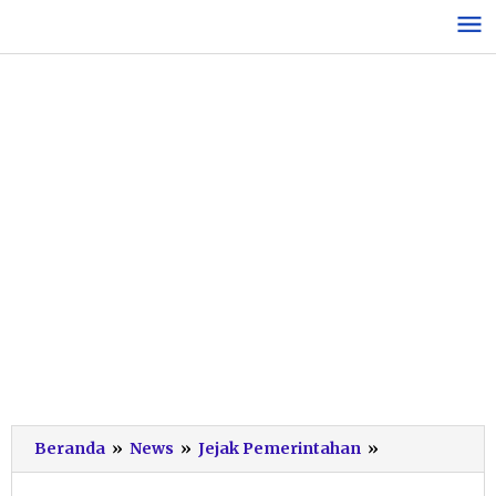
Lewati
ke
konten
Komisi
Beranda
»
News
»
Jejak Pemerintahan
»
I
DPRD