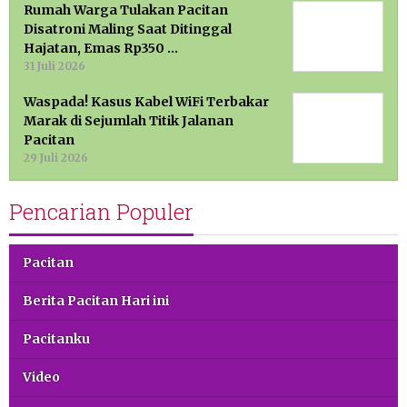
Rumah Warga Tulakan Pacitan
Disatroni Maling Saat Ditinggal
Hajatan, Emas Rp350 …
31 Juli 2026
Waspada! Kasus Kabel WiFi Terbakar
Marak di Sejumlah Titik Jalanan
Pacitan
29 Juli 2026
Pencarian Populer
Pacitan
Berita Pacitan Hari ini
Pacitanku
Video