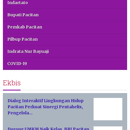
Indartato
Bupati Pacitan
Pemkab Pacitan
Pilbup Pacitan
Indrata Nur Bayuaji
COVID-19
Ekbis
Dialog Interaktif Lingkungan Hidup
Pacitan Perkuat Sinergi Pentahelix,
Pengelola…
Dorong UMKM Naik Kelas, BRI Pacitan