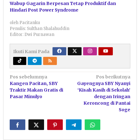
Wabup Gagarin Berpesan Tetap Produktif dan
Hindari Post Power Syndrome
oleh
Pacitanku
Penulis: Sulthan Shalahuddin
Editor: Dwi Purnawan
Ikuti Kami Pada
Navigasi
Pos sebelumnya
Pos berikutnya
Kangen Pacitan, SBY
Gayengnya SBY Nyanyi
pos
Traktir Makan Gratis di
‘Kisah Kasih di Sekolah’
Pasar Minulyo
dengan Iringan
Keroncong di Pantai
Soge