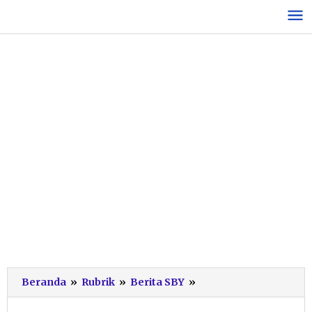
Lewati
ke
konten
Gayengnya
Beranda
»
Rubrik
»
Berita SBY
»
SBY
Nyanyi