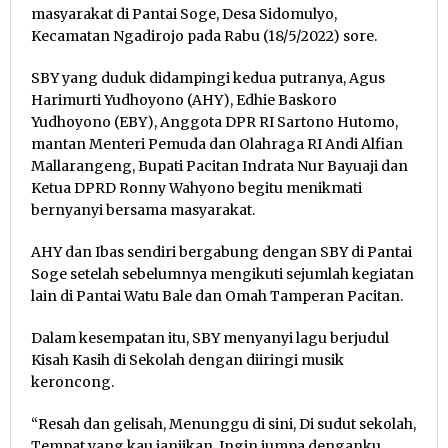
masyarakat di Pantai Soge, Desa Sidomulyo,
Kecamatan Ngadirojo pada Rabu (18/5/2022) sore.
SBY yang duduk didampingi kedua putranya, Agus
Harimurti Yudhoyono (AHY), Edhie Baskoro
Yudhoyono (EBY), Anggota DPR RI Sartono Hutomo,
mantan Menteri Pemuda dan Olahraga RI Andi Alfian
Mallarangeng, Bupati Pacitan Indrata Nur Bayuaji dan
Ketua DPRD Ronny Wahyono begitu menikmati
bernyanyi bersama masyarakat.
AHY dan Ibas sendiri bergabung dengan SBY di Pantai
Soge setelah sebelumnya mengikuti sejumlah kegiatan
lain di Pantai Watu Bale dan Omah Tamperan Pacitan.
Dalam kesempatan itu, SBY menyanyi lagu berjudul
Kisah Kasih di Sekolah dengan diiringi musik
keroncong.
“Resah dan gelisah, Menunggu di sini, Di sudut sekolah,
Tempat yang kau janjikan, Ingin jumpa denganku,