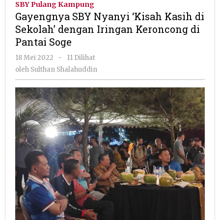
SBY Pulang Kampung
‘Kisah
Gayengnya SBY Nyanyi ‘Kisah Kasih di
Kasih
Sekolah’ dengan Iringan Keroncong di
di
Pantai Soge
Sekolah’
dengan
oleh
18 Mei 2022
-
11 Dilihat
Iringan
Sulthan
oleh
Sulthan Shalahuddin
Keroncong
Shalahuddin
di
Pantai
Soge