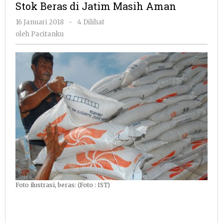
Stok Beras di Jatim Masih Aman
Jatim
Masih
oleh
16 Januari 2018
-
4 Dilihat
Aman
Pacitanku
oleh
Pacitanku
Foto ilustrasi, beras: (Foto : IST)