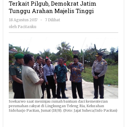
Terkait Pilgub, Demokrat Jatim
Jatim
Tunggu Arahan Majelis Tinggi
Tunggu
Arahan
oleh
18 Agustus 2017
-
7 Dilihat
Majelis
Pacitanku
oleh
Pacitanku
Tinggi
Soekarwo saat meninjau rumah bantuan dari kementerian
perumahan rakyat di Lingkungan Teleng Ria, Kelurahan
Sidoharjo Pacitan, Jumat (18/8). (Foto: Jajat Suhera/Info Pacitan)