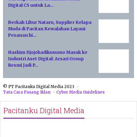
Digital CS untuk La…
Berkah Libur Nataru, Supplier Kelapa
Muda di Pacitan Kewalahan Layani
Pesanan hi…
Hashim Djojohadikusumo Masuk ke
Industri Aset Digital: Arsari Group
Resmi Jadi P…
© PT Pacitanku Digital Media 2023
Tata Cara Pasang Iklan
Cyber Media Guidelines
Pacitanku Digital Media