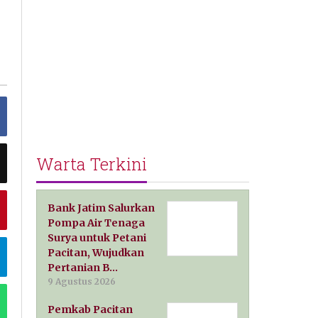
Warta Terkini
Bank Jatim Salurkan
Pompa Air Tenaga
Surya untuk Petani
Pacitan, Wujudkan
Pertanian B…
9 Agustus 2026
Pemkab Pacitan