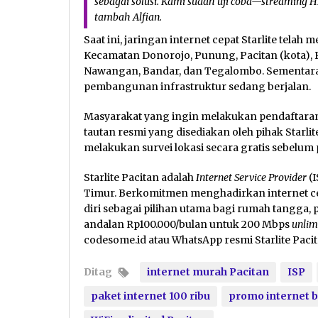
sebagai solusi. Kami sudah uji coba—
streaming
HD
tambah Alfian.
Saat ini, jaringan internet cepat Starlite telah
Kecamatan Donorojo, Punung, Pacitan (kota), 
Nawangan, Bandar, dan Tegalombo. Sementara 
pembangunan infrastruktur sedang berjalan.
Masyarakat yang ingin melakukan pendaftara
tautan resmi yang disediakan oleh pihak Starlite
melakukan survei lokasi secara gratis sebelum p
Starlite Pacitan adalah
Internet Service Provider
(I
Timur. Berkomitmen menghadirkan internet cep
diri sebagai pilihan utama bagi rumah tangga, 
andalan Rp100.000/bulan untuk 200 Mbps
unlim
codesome.id atau WhatsApp resmi Starlite Pacit
Ditag
internet murah Pacitan
ISP
paket internet 100 ribu
promo internet 