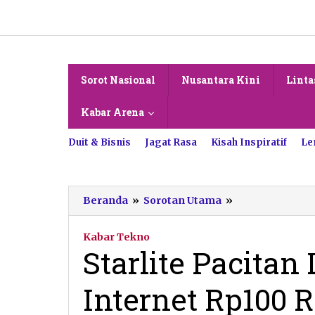
Lewati
ke
konten
Sorot Nasional
Nusantara Kini
Linta
Kabar Arena
Duit & Bisnis
Jagat Rasa
Kisah Inspiratif
Le
Starlite
Beranda
»
Sorotan Utama
»
Pacitan
Luncurkan
Kabar Tekno
Paket
Starlite Pacita
Internet
Rp100
Internet Rp100 
Ribu
Berhadiah