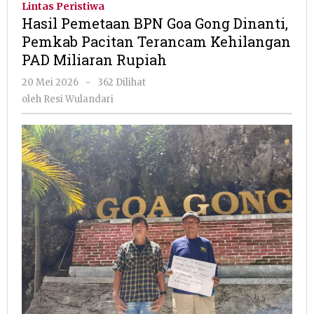
Lintas Peristiwa
Goa
Hasil Pemetaan BPN Goa Gong Dinanti,
Gong
Pemkab Pacitan Terancam Kehilangan
Dinanti,
PAD Miliaran Rupiah
Pemkab
Pacitan
oleh
20 Mei 2026
-
362 Dilihat
Terancam
Resi
oleh
Resi Wulandari
Kehilangan
Wulandari
PAD
Miliaran
Rupiah