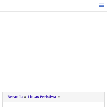
Lewati
ke
konten
Hasil
Beranda
»
Lintas Peristiwa
»
Pemetaan
BPN