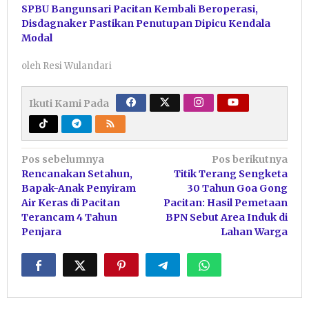
SPBU Bangunsari Pacitan Kembali Beroperasi,
Disdagnaker Pastikan Penutupan Dipicu Kendala
Modal
oleh
Resi Wulandari
Ikuti Kami Pada
Navigasi
Pos sebelumnya
Pos berikutnya
Rencanakan Setahun,
Titik Terang Sengketa
pos
Bapak-Anak Penyiram
30 Tahun Goa Gong
Air Keras di Pacitan
Pacitan: Hasil Pemetaan
Terancam 4 Tahun
BPN Sebut Area Induk di
Penjara
Lahan Warga