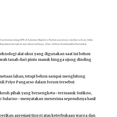
il pemetaan ulang BPN di halaman Mapolres Pacitan usai proses mediasi selesai, Rabu
inyatakan berada di atas lahan miliknya. (Foto: Sulthan Shalahuddin/Pacitanku)
knologi alat ukur yang digunakan saat ini belum
ah tanah dari pintu masuk hingga ujung dinding
etaan lahan, tetapi belum sampai menghitung
uli Priyo Pangarso dalam forum tersebut.
eluruh pihak yang bersengketa—termasuk Sutikno,
omo Sularno—menyatakan menerima sepenuhnya hasil
rikan apresiasi tinggi atas keterbukaan warga dan