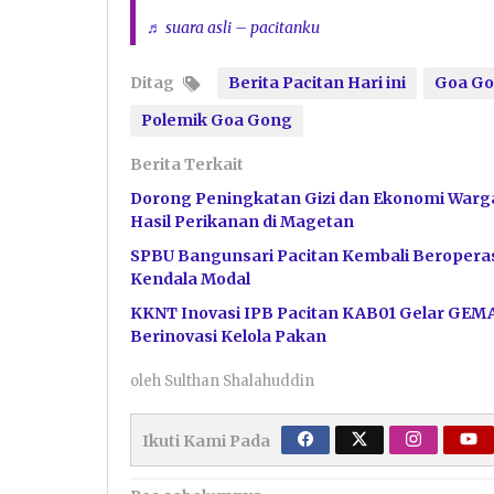
♬ suara asli – pacitanku
Ditag
Berita Pacitan Hari ini
Goa G
Polemik Goa Gong
Berita Terkait
Dorong Peningkatan Gizi dan Ekonomi Warga
Hasil Perikanan di Magetan
SPBU Bangunsari Pacitan Kembali Beroperas
Kendala Modal
KKNT Inovasi IPB Pacitan KAB01 Gelar GEM
Berinovasi Kelola Pakan
oleh
Sulthan Shalahuddin
Ikuti Kami Pada