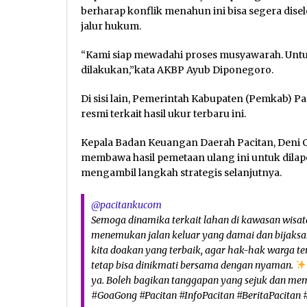
berharap konflik menahun ini bisa segera dis
jalur hukum.
“Kami siap mewadahi proses musyawarah. Untuk 
dilakukan,”kata AKBP Ayub Diponegoro.
Di sisi lain, Pemerintah Kabupaten (Pemkab) 
resmi terkait hasil ukur terbaru ini.
Kepala Badan Keuangan Daerah Pacitan, Deni
membawa hasil pemetaan ulang ini untuk dilap
mengambil langkah strategis selanjutnya.
@pacitankucom
Semoga dinamika terkait lahan di kawasan wisata
menemukan jalan keluar yang damai dan bijaksan
kita doakan yang terbaik, agar hak-hak warga t
tetap bisa dinikmati bersama dengan nyaman.
ya. Boleh bagikan tanggapan yang sejuk dan m
#GoaGong #Pacitan #InfoPacitan #BeritaPacitan