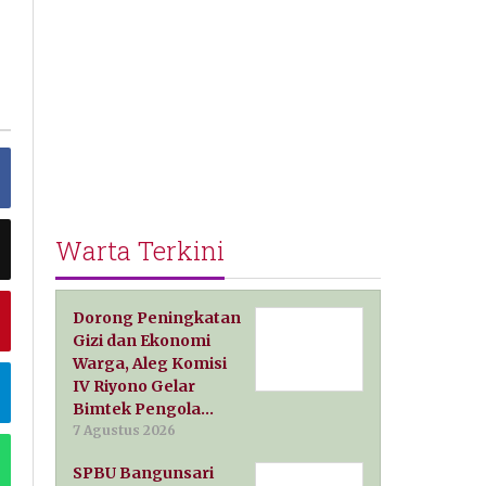
Warta Terkini
Dorong Peningkatan
Gizi dan Ekonomi
Warga, Aleg Komisi
IV Riyono Gelar
Bimtek Pengola…
7 Agustus 2026
SPBU Bangunsari