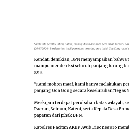
Salah satu pemilik lahan, Kateni, menunjukkan dokumen peta tanah terbaru has
(20/5/2026). Berdasarkan hasil pemetaan tersebut, area induk Goa Gong resmi d
Kendati demikian, BPN menyampaikan bahwa te
mampu mendeteksi seluruh panjang lorong baw
goa.
“Kami mohon maaf, kami hanya melakukan pem
panjang Goa Gong secara keseluruhan,”tegas Y
Meskipun terdapat perubahan batas wilayah, s
Paeran, Soimun, Kateni, serta Kepala Desa B
paparan dari pihak BPN.
Kapolres Pacitan AKBP Ayub Diponegoro membe