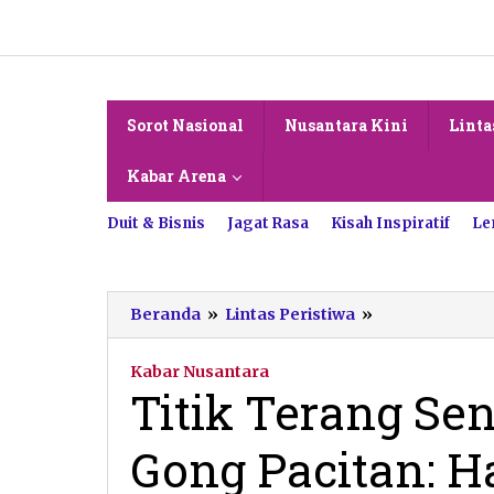
Lewati
ke
konten
Sorot Nasional
Nusantara Kini
Linta
Kabar Arena
Duit & Bisnis
Jagat Rasa
Kisah Inspiratif
Le
Titik
Beranda
»
Lintas Peristiwa
»
Terang
Sengketa
Kabar Nusantara
30
Titik Terang Se
Tahun
Goa
Gong Pacitan: H
Gong
Pacitan: